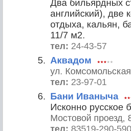
Два бильярдных с
английский), две 
отдыха, кальян, б
11/7 м2.
тел:
24-43-57
Аквадом
ул. Комсомольская
тел:
23-97-01
Бани Иваныча
Исконно русское б
Мостовой проезд, 
тел:
83519-290-59