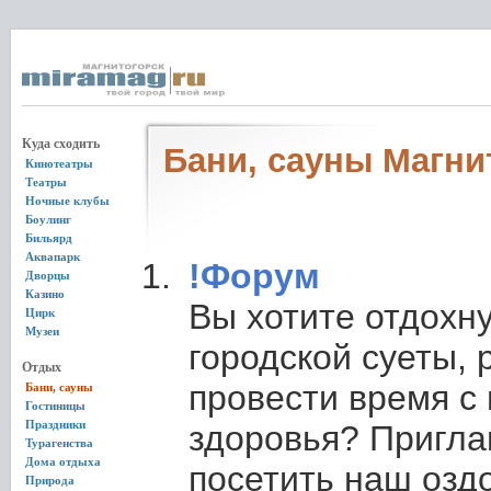
Куда сходить
Бани, сауны Магни
Кинотеатры
Театры
Ночные клубы
Боулинг
Бильярд
Аквапарк
!Форум
Дворцы
Казино
Вы хотите отдохну
Цирк
Музеи
городской суеты, 
Отдых
провести время с
Бани, сауны
Гостиницы
Праздники
здоровья? Пригл
Турагенства
Дома отдыха
посетить наш озд
Природа