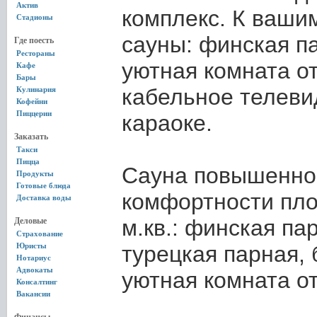
Актив
комплекс. К ваши
Стадионы
сауны: финская па
Где поесть
Рестораны
уютная комната о
Кафе
Бары
кабельное телеви
Кулинария
Кофейни
Пиццерии
караоке.
Заказать
Такси
Пицца
Сауна повышенно
Продукты
Готовые блюда
комфортности пл
Доставка воды
м.кв.: финская па
Деловые
Страхование
Юристы
турецкая парная, 
Нотариус
Адвокаты
уютная комната о
Консалтинг
Вакансии