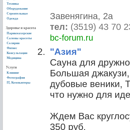
Техника
Оборудование
Завенягина, 2а
Строительные
Одежда
тел:
(3519) 43 70 2
Здоровье и красота
Парикмахерские
bc-forum.ru
Салоны красоты
Солярии
Фитнес
"Азия"
Консультации
Медицина
Сауна для дружно
Услуги
Большая джакузи,
Клининг
Фотография
дубовые веники, Т
IT, Компьютеры
что нужно для иде
Ждем Вас круглос
350 руб.