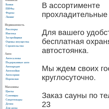
Финансы
В ассортименте
Банки
ПИФы
прохладительные 
Форекс
Лизинг
Недвижимость
Риэлторы
Для вашего удобс
Ипотека
Застройщики
бесплатная охран
Оценка имущества
Строительство
автостоянка.
Авто
Автосалоны
Подержанные авто
Мы ждем своих го
Автокредит
Автомойки
круглосуточно.
Автосервис
Перевозки
Магазины
Цветы
Заказ сауны по те
Сувениры
Спорттовары
23
Детям
Для дома