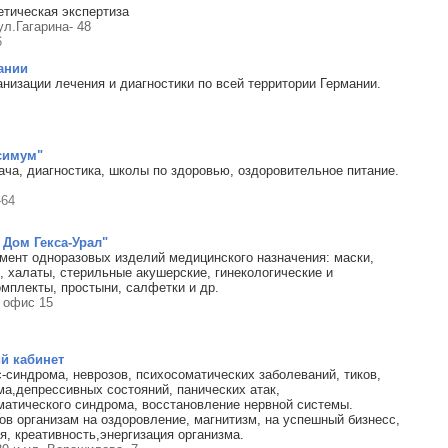
етическая экспертиза
ул.Гагарина- 48
6
ании
анизации лечения и диагностики по всей территории Германии.
симум"
ача, диагностика, школы по здоровью, оздоровительное питание.
-64
Дом Гекса-Урал"
мент одноразовых изделий медицинского назначения: маски,
, халаты, стерильные акушерские, гинекологические и
омплекты, простыни, салфетки и др.
, офис 15
й кабинет
с-синдрома, неврозов, психосоматических заболеваний, тиков,
ма,депрессивных состояний, панических атак,
матического синдрома, восстановление нервной системы.
ов организам на оздоровление, магнитизм, на успешный бизнесс,
я, креативность,энергизация организма.