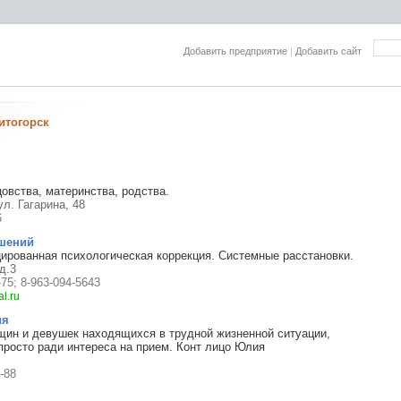
Добавить предприятие
|
Добавить сайт
итогорск
овства, материнства, родства.
ул. Гагарина, 48
6
шений
рованная психологическая коррекция. Системные расстановки.
д.3
-75; 8-963-094-5643
l.ru
ия
ин и девушек находящихся в трудной жизненной ситуации,
просто ради интереса на прием. Конт лицо Юлия
-88