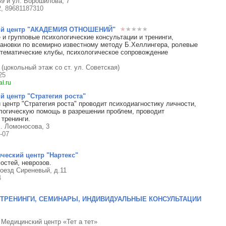
39 и ул. Ворошилова, 7
, 89681187310
ий центр "АКАДЕМИЯ ОТНОШЕНИЙ"
и групповые психологические консультации и тренинги,
ановки по всемирно известному методу Б.Хеллингера, ролевые
 тематические клубы, психологическое сопровождение
 (цокольный этаж со ст. ул. Советская)
25
l.ru
й центр "Стратегия роста"
 центр "Стратегия роста" проводит психодиагностику личности,
логическую помощь в разрешении проблем, проводит
 тренинги.
л. Ломоносова, 3
-07
ческий центр "Нартекс"
остей, неврозов.
роезд Сиреневый, д.11
4
ТРЕНИНГИ, СЕМИНАРЫ, ИНДИВИДУАЛЬНЫЕ КОНСУЛЬТАЦИИ
. Медицинский центр «Тет а тет»