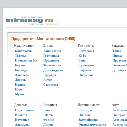
Предприятия Магнитогорска (1499)
Куда сходить
Отдых
Где поесть
Заказать
Кинотеатры
Бани, сауны
Рестораны
Такси
Театры
Гостиницы
Кафе
Пицца
Ночные клубы
Праздники
Бары
Продукт
Боулинг
Турагенства
Кулинария
Готовые 
Бильярд
Дома отдыха
Кофейни
Доставка
Аквапарк
Природа
Пиццерии
Дворцы
Актив
Казино
Стадионы
Цирк
Музеи
Деловые
Финансы
Недвижимость
Авто
Страхование
Банки
Риэлторы
Автосало
Юристы
ПИФы
Ипотека
Подержан
Нотариус
Форекс
Застройщики
Автокред
Адвокаты
Лизинг
Оценка имущества
Автомойк