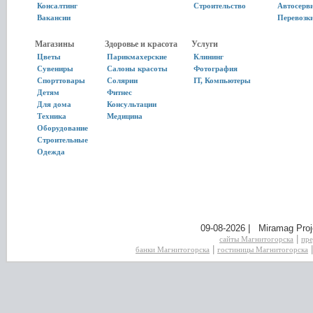
Консалтинг
Строительство
Автосерв
Вакансии
Перевозк
Магазины
Здоровье и красота
Услуги
Цветы
Парикмахерские
Клининг
Сувениры
Салоны красоты
Фотография
Спорттовары
Солярии
IT, Компьютеры
Детям
Фитнес
Для дома
Консультации
Техника
Медицина
Оборудование
Строительные
Одежда
09-08-2026 | Miramag Proj
|
сайты Магнитогорска
пре
|
банки Магнитогорска
гостиницы Магнитогорска