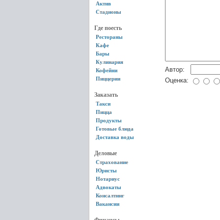
Актив
Стадионы
Где поесть
Рестораны
Кафе
Бары
Кулинария
Автор:
Кофейни
Пиццерии
Оценка:
Заказать
Такси
Пицца
Продукты
Готовые блюда
Доставка воды
Деловые
Страхование
Юристы
Нотариус
Адвокаты
Консалтинг
Вакансии