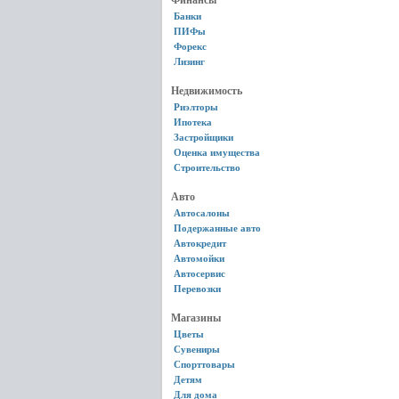
Финансы
Банки
ПИФы
Форекс
Лизинг
Недвижимость
Риэлторы
Ипотека
Застройщики
Оценка имущества
Строительство
Авто
Автосалоны
Подержанные авто
Автокредит
Автомойки
Автосервис
Перевозки
Магазины
Цветы
Сувениры
Спорттовары
Детям
Для дома