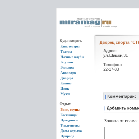
Куда сходить
Дворец спорта "С
Кинотеатры
Адрес:
Театры
ул.Шишки,31
Ночные клубы
Боулинг
Телефон:
Бильярд
22-17-83
Аквапарк
Дворцы
Казино
Цирк
Музеи
|
Комментарии:
Отдых
|
Добавить комм
Бани, сауны
Гостиницы
Праздники
Защита от спама:
Турагенства
Дома отдыха
Природа