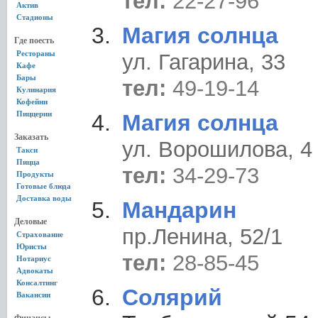
тел:
22-27-96
Актив
Стадионы
Магия солнца
Где поесть
Рестораны
ул. Гагарина, 33
Кафе
Бары
тел:
49-19-14
Кулинария
Кофейни
Пиццерии
Магия солнца
Заказать
ул. Ворошилова, 4
Такси
Пицца
тел:
34-29-73
Продукты
Готовые блюда
Доставка воды
Мандарин
Деловые
пр.Ленина, 52/1
Страхование
Юристы
тел:
28-85-45
Нотариус
Адвокаты
Консалтинг
Солярий
Вакансии