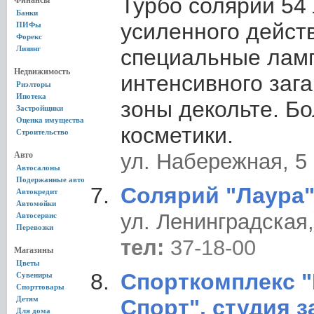
Турбо солярий 54
Финансы
Банки
усиленного дейст
ПИФы
Форекс
Лизинг
специальные лам
Недвижимость
интенсивного зага
Риэлторы
Ипотека
зоны декольте. Б
Застройщики
Оценка имущества
косметики.
Строительство
ул. Набережная, 5 
Авто
Автосалоны
Подержанные авто
Солярий "Лаура
Автокредит
Автомойки
ул. Ленинградская,
Автосервис
Перевозки
тел:
37-18-00
Магазины
Цветы
Спорткомплекс 
Сувениры
Спорттовары
Детям
Спорт", студия з
Для дома