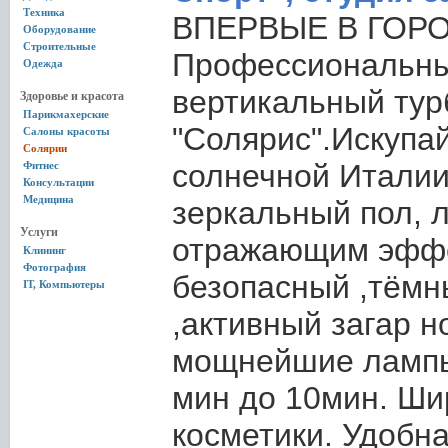
Техника
ВПЕРВЫЕ В ГОРО
Оборудование
Строительные
Профессиональн
Одежда
вертикальный тур
Здоровье и красота
Парикмахерские
"Солярис".Искупай
Салоны красоты
Солярии
солнечной Италии
Фитнес
Консультации
Медицина
зеркальный пол, 
Услуги
отражающим эфф
Клининг
Фотография
безопасный ,тёмны
IT, Компьютеры
,активный загар но
мощнейшие лампы,
мин до 10мин. Ши
косметики. Удобна