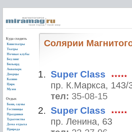
Куда сходить
Солярии Магнитог
Кинотеатры
Театры
Ночные клубы
Боулинг
Бильярд
Аквапарк
Super Class
Дворцы
Казино
пр. К.Маркса, 143/
Цирк
Музеи
тел:
35-08-15
Отдых
Бани, сауны
Super Class
Гостиницы
Праздники
пр. Ленина, 63
Турагенства
Дома отдыха
Природа