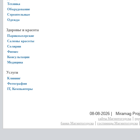
Техника
Оборудование
Строительные
Одежда
Здоровье и красота
Парикмахерские
Салоны красоты
Солярии
Фитнес
Консультации
Медицина
Услуги
Клининг
Фотография
IT, Компьютеры
08-08-2026 | Miramag Proj
|
сайты Магнитогорска
пре
|
банки Магнитогорска
гостиницы Магнитогорска