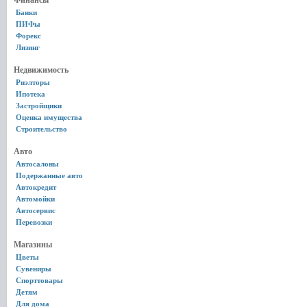
Финансы
Банки
ПИФы
Форекс
Лизинг
Недвижимость
Риэлторы
Ипотека
Застройщики
Оценка имущества
Строительство
Авто
Автосалоны
Подержанные авто
Автокредит
Автомойки
Автосервис
Перевозки
Магазины
Цветы
Сувениры
Спорттовары
Детям
Для дома