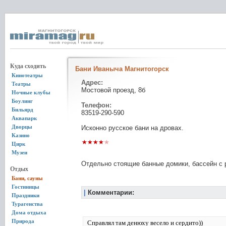
Куда сходить
Бани Иваныча Магнитогорск
Кинотеатры
Адрес:
Театры
Мостовой проезд, 8б
Ночные клубы
Боулинг
Телефон:
Бильярд
83519-290-590
Аквапарк
Дворцы
Исконно русское бани на дровах.
Казино
Цирк
Музеи
Отдельно стоящие банные домики, бассейн с 
Отдых
Бани, сауны
Гостиницы
|
Комментарии:
Праздники
Турагенства
Дома отдыха
Природа
Справлял там денюху весело и сердито))