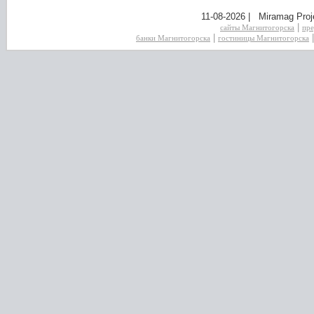
11-08-2026 | Miramag Proj
|
сайты Магнитогорска
пре
|
банки Магнитогорска
гостиницы Магнитогорска