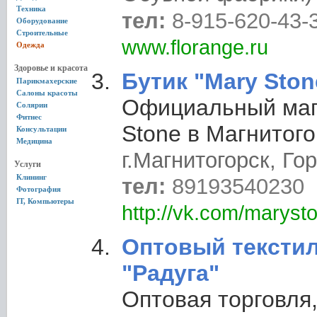
Техника
тел:
8-915-620-43-
Оборудование
Строительные
www.florange.ru
Одежда
Здоровье и красота
Бутик "Mary Ston
Парикмахерские
Салоны красоты
Официальный маг
Солярии
Фитнес
Stone в Магнитого
Консультации
Медицина
г.Магнитогорск, Гор
Услуги
Клининг
тел:
89193540230
Фотография
IT, Компьютеры
http://vk.com/maryst
Оптовый тексти
"Радуга"
Оптовая торговля,