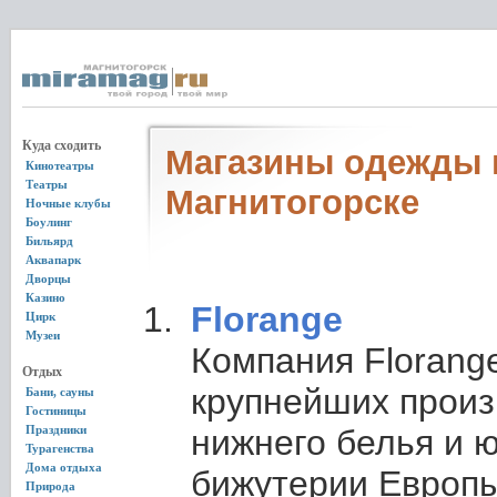
Куда сходить
Магазины одежды 
Кинотеатры
Театры
Магнитогорске
Ночные клубы
Боулинг
Бильярд
Аквапарк
Дворцы
Казино
Florange
Цирк
Музеи
Компания Florange
Отдых
крупнейших прои
Бани, сауны
Гостиницы
Праздники
нижнего белья и 
Турагенства
Дома отдыха
бижутерии Европы
Природа