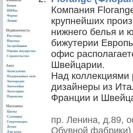
Финансы
Банки
Компания Florange
ПИФы
Форекс
крупнейших прои
Лизинг
нижнего белья и 
Недвижимость
Риэлторы
бижутерии Европы
Ипотека
Застройщики
офис располагает
Оценка имущества
Строительство
Швейцарии.
Авто
Автосалоны
Над коллекциями 
Подержанные авто
Автокредит
дизайнеры из Ита
Автомойки
Автосервис
Франции и Швейц
Перевозки
Магазины
Цветы
Сувениры
пр. Ленина, д.89, 
Спорттовары
Детям
Обувной фабрики)
Для дома