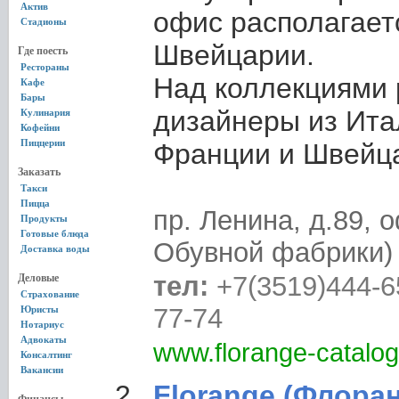
Актив
офис располагает
Стадионы
Швейцарии.
Где поесть
Рестораны
Над коллекциями 
Кафе
Бары
дизайнеры из Ита
Кулинария
Кофейни
Пиццерии
Франции и Швейц
Заказать
Такси
Пицца
пр. Ленина, д.89, 
Продукты
Готовые блюда
Обувной фабрики)
Доставка воды
тел:
+7(3519)444-6
Деловые
Страхование
77-74
Юристы
Нотариус
Адвокаты
www.florange-catalog
Консалтинг
Вакансии
Florange (Флора