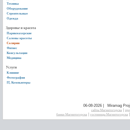
Техника
Оборудование
Строительные
Одежда
Здоровье и красота
Парикмахерские
Салоны красоты
Солярии
Фитнес
Консультации
Медицина
Услуги
Клининг
Фотография
IT, Компьютеры
06-08-2026 | Miramag Proj
|
сайты Магнитогорска
пре
|
банки Магнитогорска
гостиницы Магнитогорска