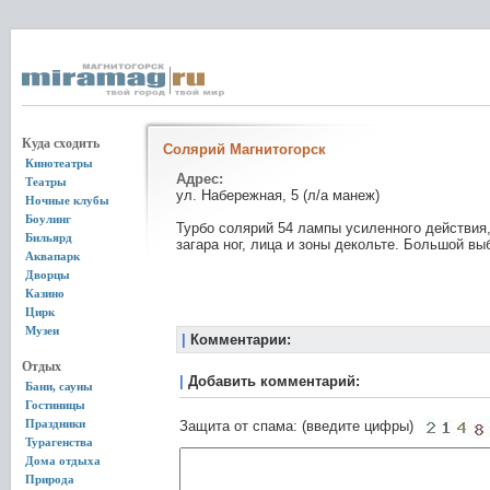
Куда сходить
Солярий Магнитогорск
Кинотеатры
Адрес:
Театры
ул. Набережная, 5 (л/а манеж)
Ночные клубы
Боулинг
Турбо солярий 54 лампы усиленного действия
Бильярд
загара ног, лица и зоны декольте. Большой вы
Аквапарк
Дворцы
Казино
Цирк
Музеи
|
Комментарии:
Отдых
|
Добавить комментарий:
Бани, сауны
Гостиницы
Праздники
Защита от спама: (введите цифры)
Турагенства
Дома отдыха
Природа