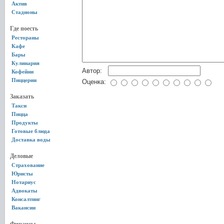
Актив
Стадионы
Где поесть
Рестораны
Кафе
Бары
Кулинария
Автор:
Кофейни
Пиццерии
Оценка:
Заказать
Такси
Пицца
Продукты
Готовые блюда
Доставка воды
Деловые
Страхование
Юристы
Нотариус
Адвокаты
Консалтинг
Вакансии