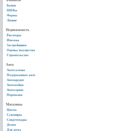
Финансы
Банки
ПИФы
Форекс
Лизинг
Недвижимость
Риэлторы
Ипотека
Застройщики
Оценка имущества
Строительство
Авто
Автосалоны
Подержанные авто
Автокредит
Автомойки
Автосервис
Перевозки
Магазины
Цветы
Сувениры
Спорттовары
Детям
Для дома