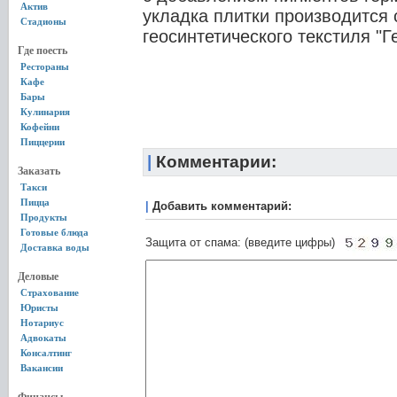
Актив
укладка плитки производится
Стадионы
геосинтетического текстиля "Г
Где поесть
Рестораны
Кафе
Бары
Кулинария
Кофейни
Пиццерии
|
Комментарии:
Заказать
Такси
Пицца
|
Добавить комментарий:
Продукты
Готовые блюда
Защита от спама: (введите цифры)
Доставка воды
Деловые
Страхование
Юристы
Нотариус
Адвокаты
Консалтинг
Вакансии