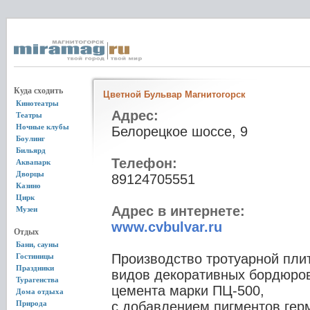
Куда сходить
Цветной Бульвар Магнитогорск
Кинотеатры
Адрес:
Театры
Ночные клубы
Белорецкое шоссе, 9
Боулинг
Бильярд
Телефон:
Аквапарк
Дворцы
89124705551
Казино
Цирк
Адрес в интернете:
Музеи
www.cvbulvar.ru
Отдых
Бани, сауны
Производство тротуарной плит
Гостиницы
Праздники
видов декоративных бордюров
Турагенства
цемента марки ПЦ-500,
Дома отдыха
Природа
с добавлением пигментов гер