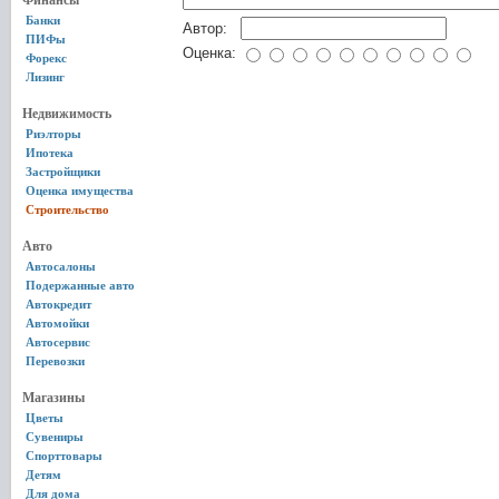
Финансы
Банки
Автор:
ПИФы
Оценка:
Форекс
Лизинг
Недвижимость
Риэлторы
Ипотека
Застройщики
Оценка имущества
Строительство
Авто
Автосалоны
Подержанные авто
Автокредит
Автомойки
Автосервис
Перевозки
Магазины
Цветы
Сувениры
Спорттовары
Детям
Для дома