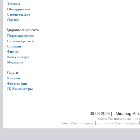
Техника
Оборудование
Строительные
Одежда
Здоровье и красота
Парикмахерские
Салоны красоты
Солярии
Фитнес
Консультации
Медицина
Услуги
Клининг
Фотография
IT, Компьютеры
08-08-2026 | Miramag Proj
|
сайты Магнитогорска
пре
|
банки Магнитогорска
гостиницы Магнитогорска