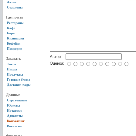
Актив
Стадионы
Где поесть
Рестораны
Кафе
Бары
Кулинария
Кофейни
Пиццерии
Автор:
Заказать
Оценка:
Такси
Пицца
Продукты
Готовые блюда
Доставка воды
Деловые
Страхование
Юристы
Нотариус
Адвокаты
Консалтинг
Вакансии