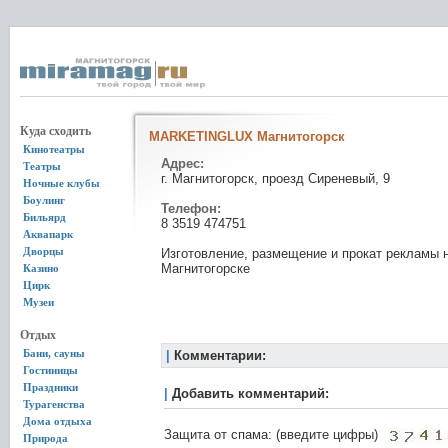
Куда сходить
MARKETINGLUX Магнитогорск
Кинотеатры
Адрес:
Театры
г. Магнитогорск, проезд Сиреневый, 9
Ночные клубы
Боулинг
Телефон:
Бильярд
8 3519 474751
Аквапарк
Дворцы
Изготовление, размещение и прокат рекламы 
Магнитогорске
Казино
Цирк
Музеи
Отдых
Бани, сауны
|
Комментарии:
Гостиницы
Праздники
|
Добавить комментарий:
Турагенства
Дома отдыха
Защита от спама: (введите цифры)
Природа