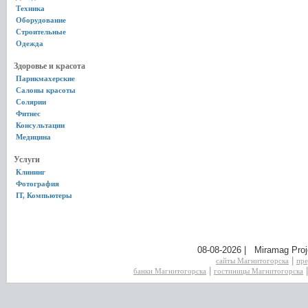
Техника
Оборудование
Строительные
Одежда
Здоровье и красота
Парикмахерские
Салоны красоты
Солярии
Фитнес
Консультации
Медицина
Услуги
Клининг
Фотография
IT, Компьютеры
08-08-2026 | Miramag Proj
|
сайты Магнитогорска
пре
|
банки Магнитогорска
гостиницы Магнитогорска