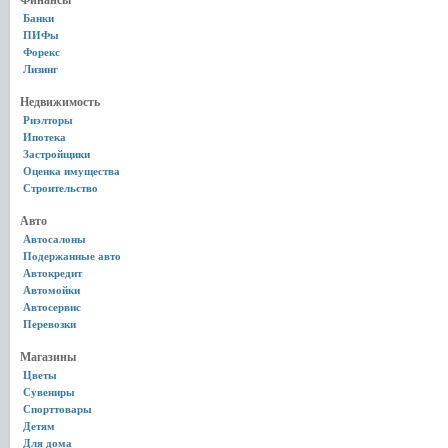
Финансы
Банки
ПИФы
Форекс
Лизинг
Недвижимость
Риэлторы
Ипотека
Застройщики
Оценка имущества
Строительство
Авто
Автосалоны
Подержанные авто
Автокредит
Автомойки
Автосервис
Перевозки
Магазины
Цветы
Сувениры
Спорттовары
Детям
Для дома