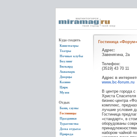
Куда сходить
Гостиница «Форум»
Кинотеатры
Адрес:
Театры
Завенягина, 2а
Ночные клубы
Боулинг
Телефон:
Бильярд
(3519) 43 70 11
Аквапарк
Дворцы
Адрес в интернет
www.bc-forum.ru
Казино
Цирк
В центре города с
Музеи
Христа Спасителя 
бизнес-центра «Фо
Отдых
комплекс, предназ
Бани, сауны
лучшие условия д
Гостиницы
Гостиница предлаг
Праздники
«стандарт», в сто
оборудованы совр
Турагенства
принадлежностями
Дома отдыха
набором чайной по
Природа