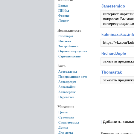
Финансы
Банки
Jamesemido
ПИФы
интернет маркети
Форекс
вопросам Вы може
Лизинг
интересующие вас
Недвижимость
kuhninazakaz.inf
Риэлторы
Ипотека
https://vk.com/ku
Застройщики
Оценка имущества
RichardJuple
Строительство
заказать продвиже
Авто
Автосалоны
Thomastak
Подержанные авто
заказать продвиж
Автокредит
Автомойки
Автосервис
Перевозки
Магазины
Цветы
Сувениры
|
Добавить комм
Спорттовары
Детям
Для дома
Защита от спама: