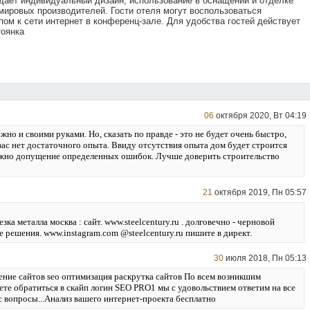
дает индивидуальный дизайн, использование в оснащении и отделке
ировых производителей. Гости отеля могут воспользоваться
ом к сети интернет в конференц-зале. Для удобства гостей действует
тоянка
06
октября 2020, Вт 04:19
но и своими руками. Но, сказать по правде - это не будет очень быстро,
 вас нет достаточного опыта. Ввиду отсутствия опыта дом будет строится
жно допущение определенных ошибок. Лучше доверить строительство
21
октября 2019, Пн 05:57
зка металла москва : сайт. www.steelcentury.ru . долговечно - черновой
 решения. www.instagram.com @steelcentury.ru пишите в директ.
30
июля 2018, Пн 05:13
ение сайтов seo оптимизация раскрутка сайтов По всем возникшим
те обратиться в скайп логин SEO PRO1 мы с удовольствием ответим на все
 вопросы...Анализ вашего интернет-проекта бесплатно