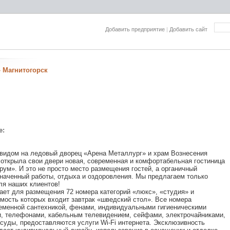
Добавить предприятие
|
Добавить сайт
 Магнитогорск
е:
 видом на ледовый дворец «Арена Металлург» и храм Вознесения
открыла свои двери новая, современная и комфортабельная гостиница
рум». И это не просто место размещения гостей, а органичный
наченный работы, отдыха и оздоровления. Мы предлагаем только
ля наших клиентов!
ает для размещения 72 номера категорий «люкс», «студия» и
имость которых входит завтрак «шведский стол». Все номера
еменной сантехникой, фенами, индивидуальными гигиеническими
, телефонами, кабельным телевидением, сейфами, электрочайниками,
суды, предоставляются услуги Wi-Fi интернета. Эксклюзивность