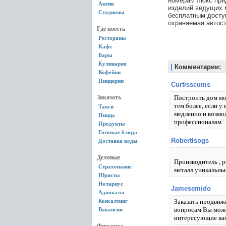
номерам люкс при
Актив
изделий ведущих м
Стадионы
бесплатным доступ
охраняемая автос
Где поесть
Рестораны
Кафе
Бары
Кулинария
|
Комментарии:
Кофейни
Пиццерии
Curtisscums
Заказать
Построить дом мож
тем более, если у
Такси
медленно и возмо
Пицца
профессионалам.
Продукты
Готовые блюда
RobertIsogs
Доставка воды
Деловые
Производитель , ре
Страхование
металл уникальные
Юристы
Нотариус
Jamesemido
Адвокаты
Консалтинг
Заказать продвиж
вопросам Вы може
Вакансии
интересующие вас