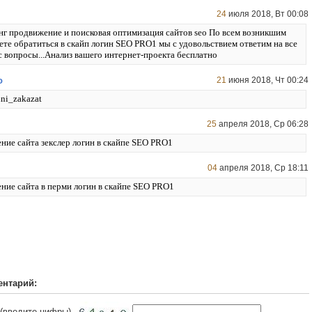
24
июля 2018, Вт 00:08
нг продвижение и поисковая оптимизация сайтов seo По всем возникшим
те обратиться в скайп логин SEO PRO1 мы с удовольствием ответим на все
 вопросы...Анализ вашего интернет-проекта бесплатно
o
21
июня 2018, Чт 00:24
hni_zakazat
25
апреля 2018, Ср 06:28
ние сайта зекслер логин в скайпе SEO PRO1
04
апреля 2018, Ср 18:11
ение сайта в перми логин в скайпе SEO PRO1
ентарий:
 (введите цифры)