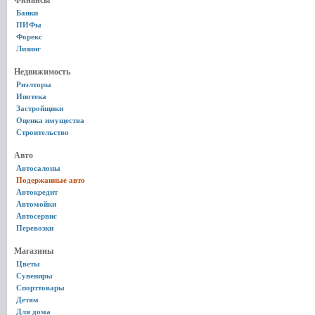
Финансы
Банки
ПИФы
Форекс
Лизинг
Недвижимость
Риэлторы
Ипотека
Застройщики
Оценка имущества
Строительство
Авто
Автосалоны
Подержанные авто
Автокредит
Автомойки
Автосервис
Перевозки
Магазины
Цветы
Сувениры
Спорттовары
Детям
Для дома