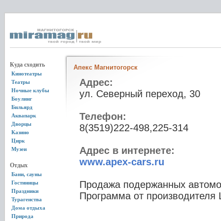
Куда сходить
Апекс Магнитогорск
Кинотеатры
Адрес:
Театры
Ночные клубы
ул. Северный переход, 30
Боулинг
Бильярд
Телефон:
Аквапарк
Дворцы
8(3519)222-498,225-314
Казино
Цирк
Адрес в интернете:
Музеи
www.apex-cars.ru
Отдых
Бани, сауны
Продажа подержанных автомо
Гостиницы
Праздники
Программа от производителя L
Турагенства
Дома отдыха
Природа