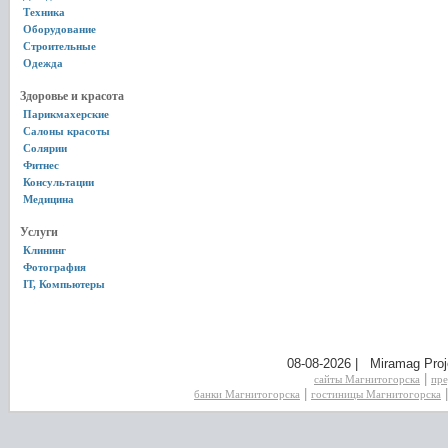
Техника
Оборудование
Строительные
Одежда
Здоровье и красота
Парикмахерские
Салоны красоты
Солярии
Фитнес
Консультации
Медицина
Услуги
Клининг
Фотография
IT, Компьютеры
08-08-2026 | Miramag Proj
|
сайты Магнитогорска
пре
|
банки Магнитогорска
гостиницы Магнитогорска