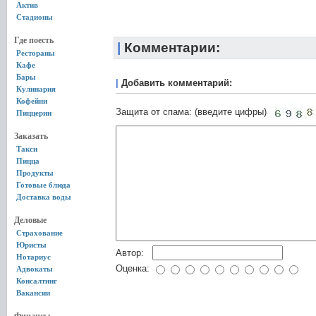
Актив
Стадионы
Где поесть
|
Комментарии:
Рестораны
Кафе
Бары
|
Добавить комментарий:
Кулинария
Кофейни
Защита от спама: (введите цифры)
Пиццерии
Заказать
Такси
Пицца
Продукты
Готовые блюда
Доставка воды
Деловые
Страхование
Юристы
Автор:
Нотариус
Оценка:
Адвокаты
Консалтинг
Вакансии