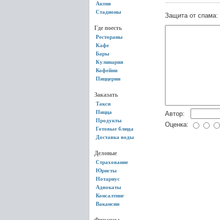
Актив
Стадионы
Защита от спама:
Где поесть
Рестораны
Кафе
Бары
Кулинария
Кофейни
Пиццерии
Заказать
Такси
Пицца
Автор:
Продукты
Оценка:
Готовые блюда
Доставка воды
Деловые
Страхование
Юристы
Нотариус
Адвокаты
Консалтинг
Вакансии