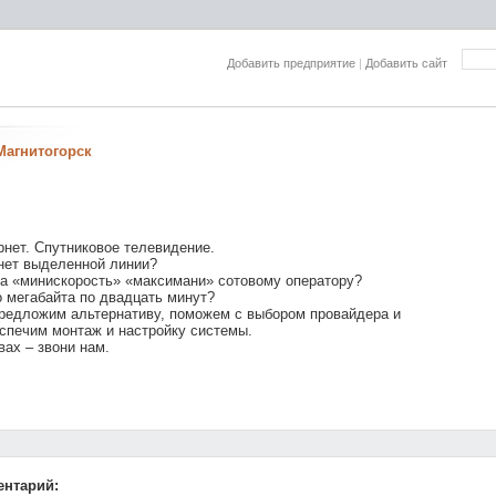
Добавить предприятие
|
Добавить сайт
Магнитогорск
нет. Спутниковое телевидение.
нет выделенной линии?
за «минискорость» «максимани» сотовому оператору?
 мегабайта по двадцать минут?
редложим альтернативу, поможем с выбором провайдера и
спечим монтаж и настройку системы.
вах – звони нам.
ентарий: