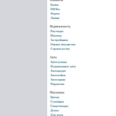
Финансы
Банки
ПИФы
Форекс
Лизинг
Недвижимость
Риэлторы
Ипотека
Застройщики
Оценка имущества
Строительство
Авто
Автосалоны
Подержанные авто
Автокредит
Автомойки
Автосервис
Перевозки
Магазины
Цветы
Сувениры
Спорттовары
Детям
Для дома