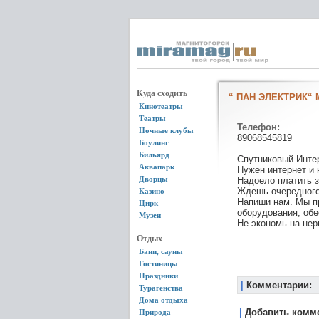
Куда сходить
“ ПАН ЭЛЕКТРИК“ 
Кинотеатры
Театры
Телефон:
Ночные клубы
89068545819
Боулинг
Бильярд
Спутниковый Интер
Аквапарк
Нужен интернет и 
Дворцы
Надоело платить 
Ждешь очередного
Казино
Напиши нам. Мы п
Цирк
оборудования, обе
Музеи
Не экономь на нер
Отдых
Бани, сауны
Гостиницы
Праздники
|
Комментарии:
Турагенства
Дома отдыха
|
Добавить комм
Природа