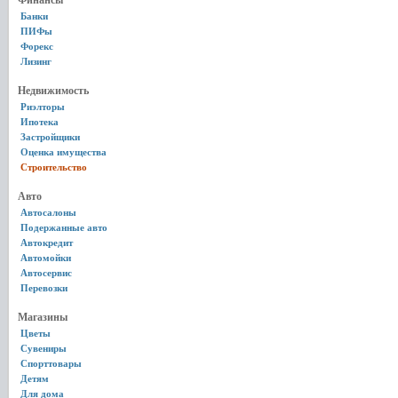
Финансы
Банки
ПИФы
Форекс
Лизинг
Недвижимость
Риэлторы
Ипотека
Застройщики
Оценка имущества
Строительство
Авто
Автосалоны
Подержанные авто
Автокредит
Автомойки
Автосервис
Перевозки
Магазины
Цветы
Сувениры
Спорттовары
Детям
Для дома