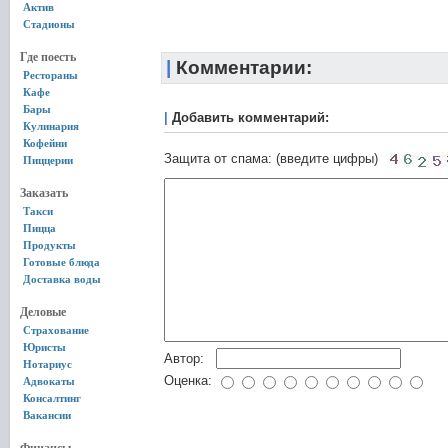
Актив
Стадионы
Где поесть
|
Комментарии:
Рестораны
Кафе
Бары
|
Добавить комментарий:
Кулинария
Кофейни
Защита от спама: (введите цифры)
Пиццерии
Заказать
Такси
Пицца
Продукты
Готовые блюда
Доставка воды
Деловые
Страхование
Юристы
Автор:
Нотариус
Оценка:
Адвокаты
Консалтинг
Вакансии