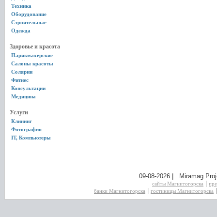
Техника
Оборудование
Строительные
Одежда
Здоровье и красота
Парикмахерские
Салоны красоты
Солярии
Фитнес
Консультации
Медицина
Услуги
Клининг
Фотография
IT, Компьютеры
09-08-2026 | Miramag Proj
|
сайты Магнитогорска
пре
|
банки Магнитогорска
гостиницы Магнитогорска