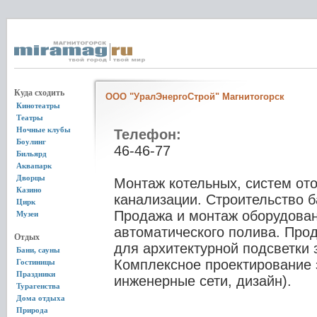
Куда сходить
ООО "УралЭнергоСтрой" Магнитогорск
Кинотеатры
Театры
Ночные клубы
Телефон:
Боулинг
46-46-77
Бильярд
Аквапарк
Дворцы
Монтаж котельных, систем от
Казино
канализации. Строительство б
Цирк
Продажа и монтаж оборудован
Музеи
автоматического полива. Про
Отдых
для архитектурной подсветки 
Бани, сауны
Комплексное проектирование 
Гостиницы
Праздники
инженерные сети, дизайн).
Турагенства
Дома отдыха
Природа