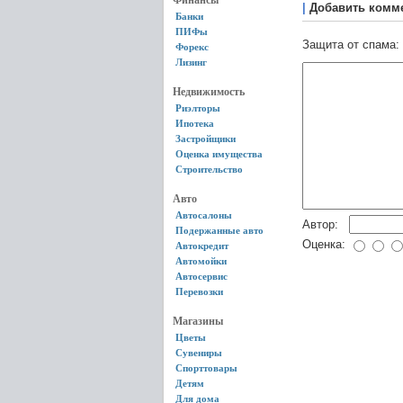
Финансы
|
Добавить комм
Банки
ПИФы
Защита от спама:
Форекс
Лизинг
Недвижимость
Риэлторы
Ипотека
Застройщики
Оценка имущества
Строительство
Авто
Автосалоны
Автор:
Подержанные авто
Оценка:
Автокредит
Автомойки
Автосервис
Перевозки
Магазины
Цветы
Сувениры
Спорттовары
Детям
Для дома