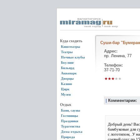
Куда сходить
Суши-бар "Бумеран
Кинотеатры
Адрес:
Театры
пр. Ленина, 77
Ночные клубы
Боулинг
Телефон:
Бильярд
37-71-70
Аквапарк
Дворцы
Казино
Цирк
Музеи
|
Комментарии:
Отдых
Бани, сауны
Гостиницы
Праздники
Добрый день! Вас
Турагенства
бамбуковые для су
Дома отдыха
с логотипом, .У н
Природа
соевый соус по 15