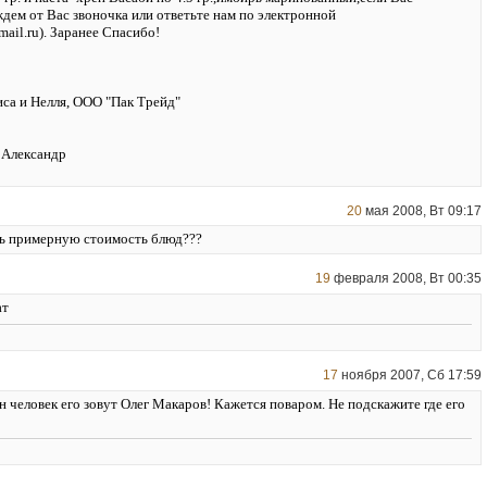
ждем от Вас звоночка или ответьте нам по электронной
ail.ru). Заранее Спасибо!
са и Нелля, ООО "Пак Трейд"
5 Александр
20
мая 2008, Вт 09:17
ь примерную стоимость блюд???
19
февраля 2008, Вт 00:35
ат
17
ноября 2007, Сб 17:59
н человек его зовут Олег Макаров! Кажется поваром. Не подскажите где его