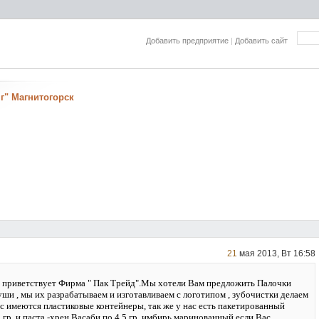
Добавить предприятие
|
Добавить сайт
г" Магнитогорск
21
мая 2013, Вт 16:58
 приветствует Фирма " Пак Трейд".Мы хотели Вам предложить Палочки
ши , мы их разрабатываем и изготавливаем с логотипом , зубочистки делаем
ас имеются пластиковые контейнеры, так же у нас есть пакетированный
 гр. и паста -хрен Васаби по 4.5 гр.,имбирь маринованный,если Вас