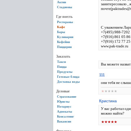
Актив
заинтересовало , 
Стадионы
почте(paktrades@m
Где поесть
Рестораны
Кафе
С уважением Лари
+7(495) 988-7202
Бары
+7(916) 861 05 86
Кулинария
+7(916) 172 77 2
Кофейни
www.pak-trade.ru
Пиццерии
Заказать
Такси
Вы можете назват
Пицца
Продукты
111
Готовые блюда
Доставка воды
они тебя не слыш
Деловые
Страхование
Кристина
Юристы
Нотариус
У вас работал оди
Адвокаты
можно найти?
Консалтинг
Вакансии