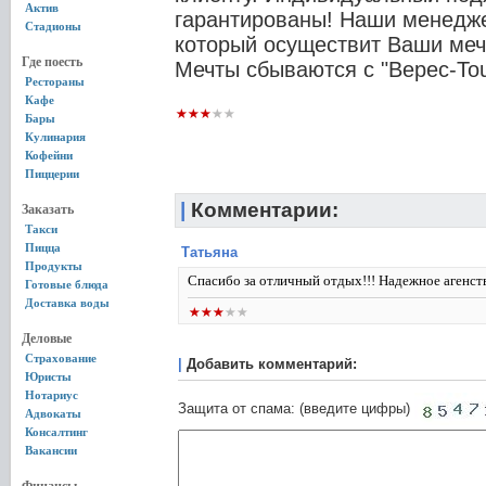
Актив
гарантированы! Наши менедже
Стадионы
который осуществит Ваши меч
Где поесть
Мечты сбываются с "Верес-Tou
Рестораны
Кафе
Бары
Кулинария
Кофейни
Пиццерии
|
Комментарии:
Заказать
Такси
Пицца
Татьяна
Продукты
Спасибо за отличный отдых!!! Надежное агенств
Готовые блюда
Доставка воды
Деловые
Страхование
|
Добавить комментарий:
Юристы
Нотариус
Защита от спама: (введите цифры)
Адвокаты
Консалтинг
Вакансии