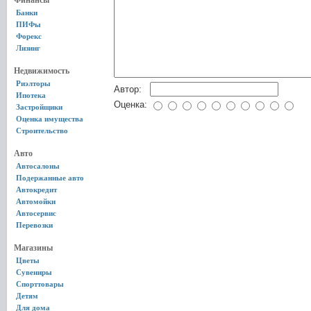
Финансы
Банки
ПИФы
Форекс
Лизинг
Недвижимость
Риэлторы
Автор:
Ипотека
Оценка:
Застройщики
Оценка имущества
Строительство
Авто
Автосалоны
Подержанные авто
Автокредит
Автомойки
Автосервис
Перевозки
Магазины
Цветы
Сувениры
Спорттовары
Детям
Для дома