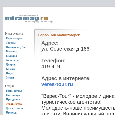
Куда сходить
Верес-Tour Магнитогорск
Кинотеатры
Адрес:
Театры
Ночные клубы
ул. Советская д.166
Боулинг
Бильярд
Телефон:
Аквапарк
Дворцы
419-419
Казино
Цирк
Адрес в интернете:
Музеи
veres-tour.ru
Отдых
Бани, сауны
"Верес-Tour" - молодое и ди
Гостиницы
Праздники
туристическое агентство!
Турагенства
Молодость-наше преимуществ
Дома отдыха
Природа
клиенту. Индивидуальный под