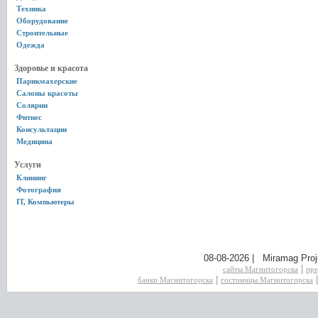
Техника
Оборудование
Строительные
Одежда
Здоровье и красота
Парикмахерские
Салоны красоты
Солярии
Фитнес
Консультации
Медицина
Услуги
Клининг
Фотография
IT, Компьютеры
08-08-2026 | Miramag Proj
|
сайты Магнитогорска
пре
|
банки Магнитогорска
гостиницы Магнитогорска