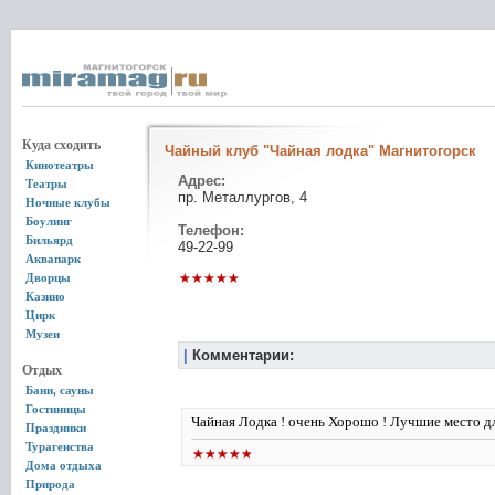
Куда сходить
Чайный клуб "Чайная лодка" Магнитогорск
Кинотеатры
Адрес:
Театры
пр. Металлургов, 4
Ночные клубы
Боулинг
Телефон:
Бильярд
49-22-99
Аквапарк
Дворцы
Казино
Цирк
Музеи
|
Комментарии:
Отдых
Бани, сауны
Гостиницы
Чайная Лодка ! очень Хорошо ! Лучшие место д
Праздники
Турагенства
Дома отдыха
Природа