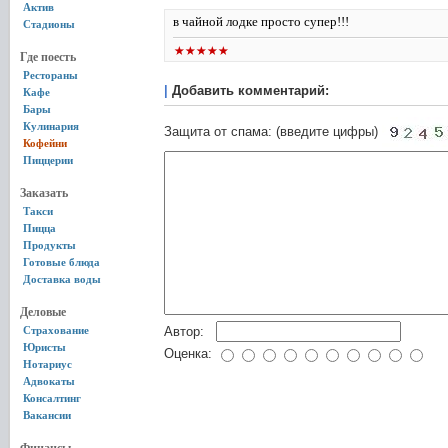
Актив
в чайной лодке просто супер!!!
Стадионы
Где поесть
Рестораны
|
Добавить комментарий:
Кафе
Бары
Кулинария
Защита от спама: (введите цифры)
Кофейни
Пиццерии
Заказать
Такси
Пицца
Продукты
Готовые блюда
Доставка воды
Деловые
Страхование
Автор:
Юристы
Оценка:
Нотариус
Адвокаты
Консалтинг
Вакансии