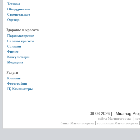
Техника
Оборудование
Строительные
Одежда
Здоровье и красота
Парикмахерские
Салоны красоты
Солярии
Фитнес
Консультации
Медицина
Услуги
Клининг
Фотография
IT, Компьютеры
08-08-2026 | Miramag Proj
|
сайты Магнитогорска
пре
|
банки Магнитогорска
гостиницы Магнитогорска