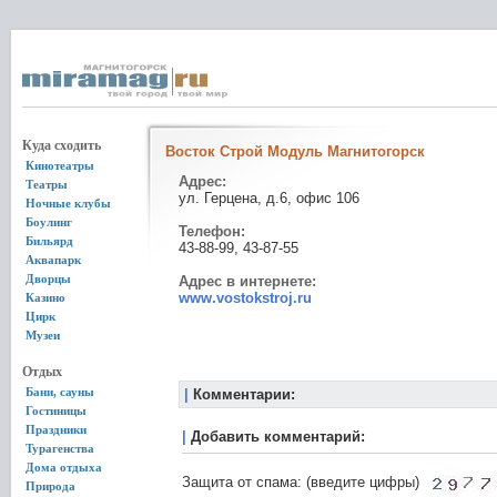
Куда сходить
Восток Строй Модуль Магнитогорск
Кинотеатры
Адрес:
Театры
ул. Герцена, д.6, офис 106
Ночные клубы
Боулинг
Телефон:
Бильярд
43-88-99, 43-87-55
Аквапарк
Дворцы
Адрес в интернете:
www.vostokstroj.ru
Казино
Цирк
Музеи
Отдых
Бани, сауны
|
Комментарии:
Гостиницы
Праздники
|
Добавить комментарий:
Турагенства
Дома отдыха
Защита от спама: (введите цифры)
Природа