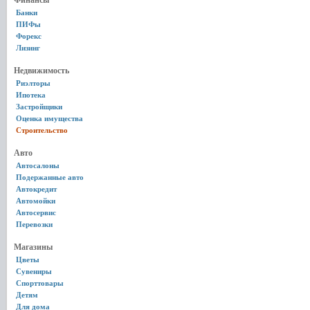
Финансы
Банки
ПИФы
Форекс
Лизинг
Недвижимость
Риэлторы
Ипотека
Застройщики
Оценка имущества
Строительство
Авто
Автосалоны
Подержанные авто
Автокредит
Автомойки
Автосервис
Перевозки
Магазины
Цветы
Сувениры
Спорттовары
Детям
Для дома