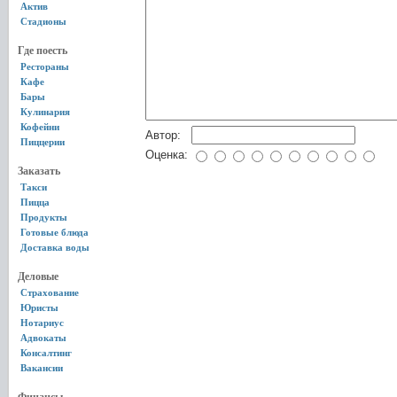
Актив
Стадионы
Где поесть
Рестораны
Кафе
Бары
Кулинария
Кофейни
Автор:
Пиццерии
Оценка:
Заказать
Такси
Пицца
Продукты
Готовые блюда
Доставка воды
Деловые
Страхование
Юристы
Нотариус
Адвокаты
Консалтинг
Вакансии