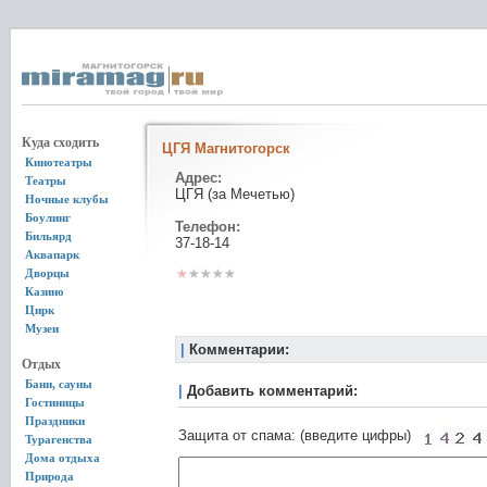
Куда сходить
ЦГЯ Магнитогорск
Кинотеатры
Адрес:
Театры
ЦГЯ (за Мечетью)
Ночные клубы
Боулинг
Телефон:
Бильярд
37-18-14
Аквапарк
Дворцы
Казино
Цирк
Музеи
|
Комментарии:
Отдых
Бани, сауны
|
Добавить комментарий:
Гостиницы
Праздники
Защита от спама: (введите цифры)
Турагенства
Дома отдыха
Природа