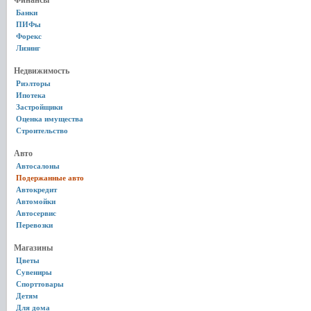
Финансы
Банки
ПИФы
Форекс
Лизинг
Недвижимость
Риэлторы
Ипотека
Застройщики
Оценка имущества
Строительство
Авто
Автосалоны
Подержанные авто
Автокредит
Автомойки
Автосервис
Перевозки
Магазины
Цветы
Сувениры
Спорттовары
Детям
Для дома