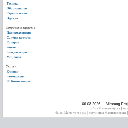
Техника
Оборудование
Строительные
Одежда
Здоровье и красота
Парикмахерские
Салоны красоты
Солярии
Фитнес
Консультации
Медицина
Услуги
Клининг
Фотография
IT, Компьютеры
06-08-2026 | Miramag Proj
|
сайты Магнитогорска
пре
|
банки Магнитогорска
гостиницы Магнитогорска