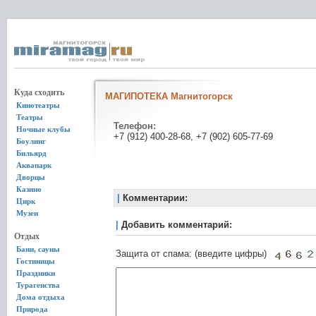
Куда сходить
МАГИПОТЕКА Магнитогорск
Кинотеатры
Театры
Телефон:
Ночные клубы
+7 (912) 400-28-68, +7 (902) 605-77-69
Боулинг
Бильярд
Аквапарк
Дворцы
Казино
|
Комментарии:
Цирк
Музеи
|
Добавить комментарий:
Отдых
Бани, сауны
Защита от спама: (введите цифры)
Гостиницы
Праздники
Турагенства
Дома отдыха
Природа