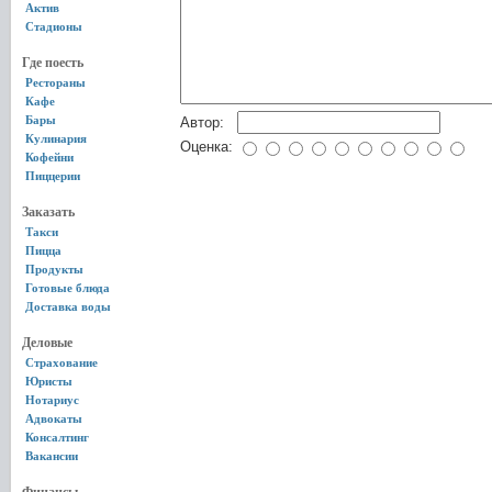
Актив
Стадионы
Где поесть
Рестораны
Кафе
Бары
Автор:
Кулинария
Оценка:
Кофейни
Пиццерии
Заказать
Такси
Пицца
Продукты
Готовые блюда
Доставка воды
Деловые
Страхование
Юристы
Нотариус
Адвокаты
Консалтинг
Вакансии