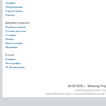
Техника
Оборудование
Строительные
Одежда
Здоровье и красота
Парикмахерские
Салоны красоты
Солярии
Фитнес
Консультации
Медицина
Услуги
Клининг
Фотография
IT, Компьютеры
06-08-2026 | Miramag Proj
|
сайты Магнитогорска
пре
|
банки Магнитогорска
гостиницы Магнитогорска