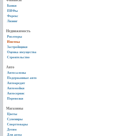
Финансы
Банки
ПИФы
Форекс
Лизинг
Недвижимость
Риэлторы
Ипотека
Застройщики
Оценка имущества
Строительство
Авто
Автосалоны
Подержанные авто
Автокредит
Автомойки
Автосервис
Перевозки
Магазины
Цветы
Сувениры
Спорттовары
Детям
Для дома