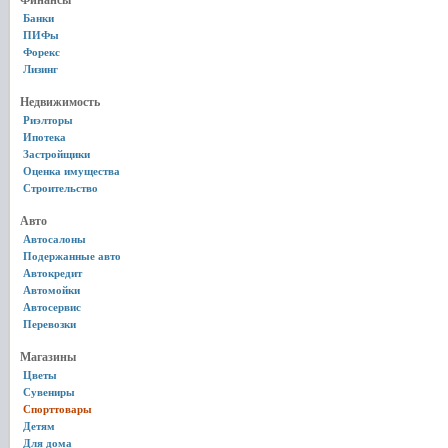
Финансы
Банки
ПИФы
Форекс
Лизинг
Недвижимость
Риэлторы
Ипотека
Застройщики
Оценка имущества
Строительство
Авто
Автосалоны
Подержанные авто
Автокредит
Автомойки
Автосервис
Перевозки
Магазины
Цветы
Сувениры
Спорттовары
Детям
Для дома