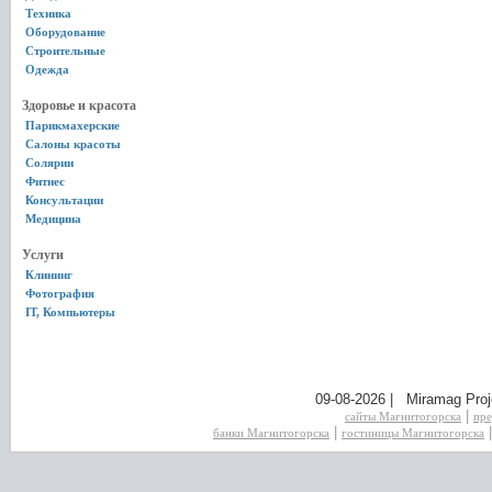
Техника
Оборудование
Строительные
Одежда
Здоровье и красота
Парикмахерские
Салоны красоты
Солярии
Фитнес
Консультации
Медицина
Услуги
Клининг
Фотография
IT, Компьютеры
09-08-2026 | Miramag Proj
|
сайты Магнитогорска
пре
|
банки Магнитогорска
гостиницы Магнитогорска