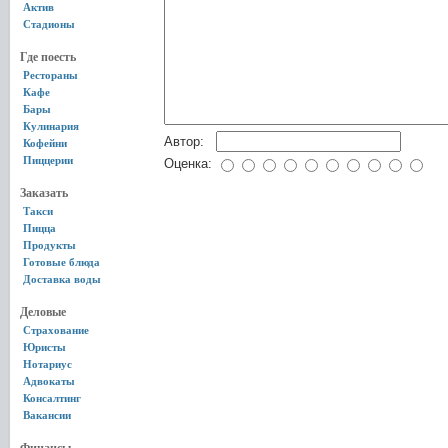
Актив
Стадионы
Где поесть
Рестораны
Кафе
Бары
Кулинария
Автор:
Кофейни
Пиццерии
Оценка:
Заказать
Такси
Пицца
Продукты
Готовые блюда
Доставка воды
Деловые
Страхование
Юристы
Нотариус
Адвокаты
Консалтинг
Вакансии