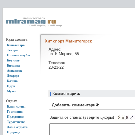
Куда сходить
Хит спорт Магнитогорск
Кинотеатры
Адрес:
Театры
пр. К.Маркса, 55
Ночные клубы
Боулинг
Телефон:
Бильярд
23-23-22
Аквапарк
Дворцы
Казино
Цирк
Музеи
|
Комментарии:
Отдых
|
Добавить комментарий:
Бани, сауны
Гостиницы
Праздники
Защита от спама: (введите цифры)
Турагенства
Дома отдыха
Природа