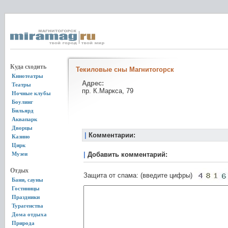
Куда сходить
Текиловые сны Магнитогорск
Кинотеатры
Адрес:
Театры
пр. К.Маркса, 79
Ночные клубы
Боулинг
Бильярд
Аквапарк
Дворцы
|
Комментарии:
Казино
Цирк
Музеи
|
Добавить комментарий:
Отдых
Защита от спама: (введите цифры)
Бани, сауны
Гостиницы
Праздники
Турагенства
Дома отдыха
Природа