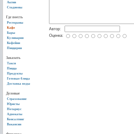
Актив
Стадионы
Где поесть
Рестораны
Кафе
Автор:
Бары
Оценка:
Кулинария
Кофейни
Пиццерии
Заказать
Такси
Пицца
Продукты
Готовые блюда
Доставка воды
Деловые
Страхование
Юристы
Нотариус
Адвокаты
Консалтинг
Вакансии