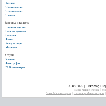
Техника
Оборудование
Строительные
Одежда
Здоровье и красота
Парикмахерские
Салоны красоты
Солярии
Фитнес
Консультации
Медицина
Услуги
Клининг
Фотография
IT, Компьютеры
06-08-2026 | Miramag Proj
|
сайты Магнитогорска
пре
|
банки Магнитогорска
гостиницы Магнитогорска