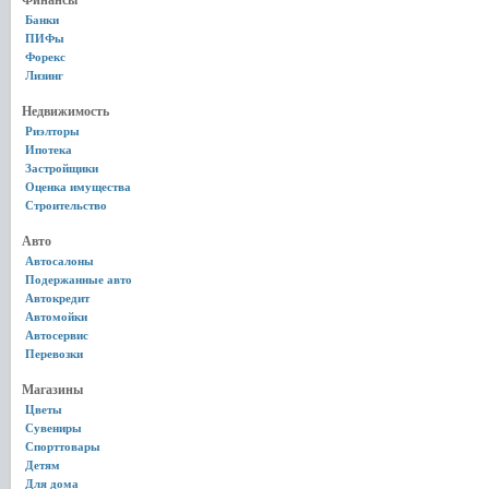
Финансы
Банки
ПИФы
Форекс
Лизинг
Недвижимость
Риэлторы
Ипотека
Застройщики
Оценка имущества
Строительство
Авто
Автосалоны
Подержанные авто
Автокредит
Автомойки
Автосервис
Перевозки
Магазины
Цветы
Сувениры
Спорттовары
Детям
Для дома