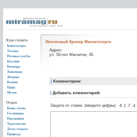
Куда сходить
Ипотечный брокер Магнитогорск
Кинотеатры
Адрес:
Театры
ул. 50-лет Магнитки, 45
Ночные клубы
Боулинг
Бильярд
Аквапарк
Дворцы
|
Комментарии:
Казино
Цирк
Музеи
|
Добавить комментарий:
Отдых
Защита от спама: (введите цифры)
Бани, сауны
Гостиницы
Праздники
Турагенства
Дома отдыха
Природа