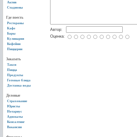
Актив
Стадионы
Где поесть
Рестораны
Кафе
Автор:
Бары
Оценка:
Кулинария
Кофейни
Пиццерии
Заказать
Такси
Пицца
Продукты
Готовые блюда
Доставка воды
Деловые
Страхование
Юристы
Нотариус
Адвокаты
Консалтинг
Вакансии