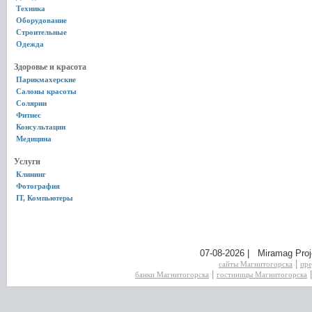
Техника
Оборудование
Строительные
Одежда
Здоровье и красота
Парикмахерские
Салоны красоты
Солярии
Фитнес
Консультации
Медицина
Услуги
Клининг
Фотография
IT, Компьютеры
07-08-2026 | Miramag Proj
|
сайты Магнитогорска
пре
|
банки Магнитогорска
гостиницы Магнитогорска