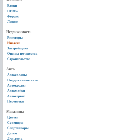
Финансы
Банки
ПИФы
Форекс
Лизинг
Недвижимость
Риэлторы
Ипотека
Застройщики
Оценка имущества
Строительство
Авто
Автосалоны
Подержанные авто
Автокредит
Автомойки
Автосервис
Перевозки
Магазины
Цветы
Сувениры
Спорттовары
Детям
Для дома