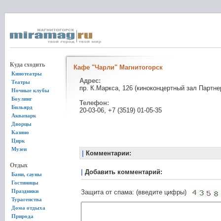
Куда сходить
Кафе "Чарли" Магнитогорск
Кинотеатры
Адрес:
Театры
пр. К.Маркса, 126 (киноконцертный зал Партне
Ночные клубы
Боулинг
Телефон:
Бильярд
20-03-06, +7 (3519) 01-05-35
Аквапарк
Дворцы
Казино
Цирк
Музеи
|
Комментарии:
Отдых
|
Добавить комментарий:
Бани, сауны
Гостиницы
Праздники
Защита от спама: (введите цифры)
Турагенства
Дома отдыха
Природа