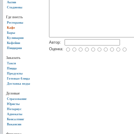
Актив
Стадионы
Где поесть
Рестораны
Кафе
Бары
Кулинария
Автор:
Кофейни
Пиццерии
Оценка:
Заказать
Такси
Пицца
Продукты
Готовые блюда
Доставка воды
Деловые
Страхование
Юристы
Нотариус
Адвокаты
Консалтинг
Вакансии