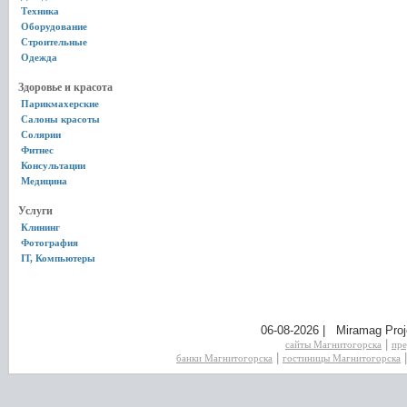
Техника
Оборудование
Строительные
Одежда
Здоровье и красота
Парикмахерские
Салоны красоты
Солярии
Фитнес
Консультации
Медицина
Услуги
Клининг
Фотография
IT, Компьютеры
06-08-2026 | Miramag Proj
|
сайты Магнитогорска
пре
|
банки Магнитогорска
гостиницы Магнитогорска