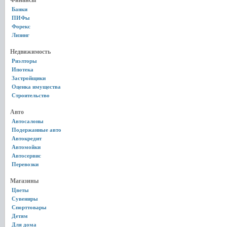
Финансы
Банки
ПИФы
Форекс
Лизинг
Недвижимость
Риэлторы
Ипотека
Застройщики
Оценка имущества
Строительство
Авто
Автосалоны
Подержанные авто
Автокредит
Автомойки
Автосервис
Перевозки
Магазины
Цветы
Сувениры
Спорттовары
Детям
Для дома