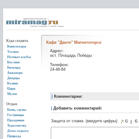
Куда сходить
Кафе "Данте" Магнитогорск
Кинотеатры
Адрес:
Театры
ост. Площадь Победы
Ночные клубы
Боулинг
Телефон:
Бильярд
24-48-84
Аквапарк
Дворцы
Казино
Цирк
Музеи
|
Комментарии:
Отдых
|
Добавить комментарий:
Бани, сауны
Гостиницы
Праздники
Защита от спама: (введите цифры)
Турагенства
Дома отдыха
Природа