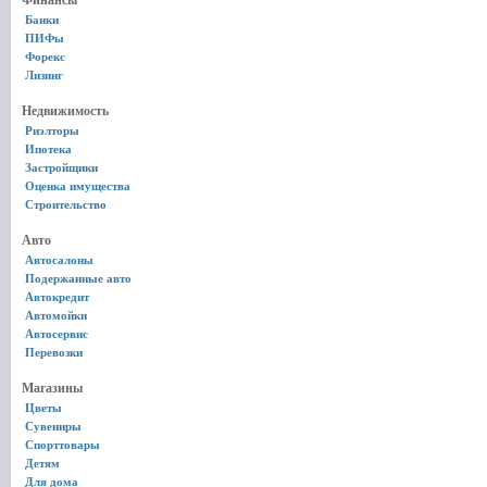
Финансы
Банки
ПИФы
Форекс
Лизинг
Недвижимость
Риэлторы
Ипотека
Застройщики
Оценка имущества
Строительство
Авто
Автосалоны
Подержанные авто
Автокредит
Автомойки
Автосервис
Перевозки
Магазины
Цветы
Сувениры
Спорттовары
Детям
Для дома