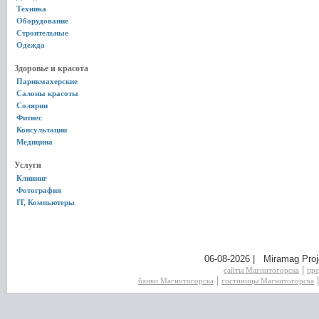
Техника
Оборудование
Строительные
Одежда
Здоровье и красота
Парикмахерские
Салоны красоты
Солярии
Фитнес
Консультации
Медицина
Услуги
Клининг
Фотография
IT, Компьютеры
06-08-2026 | Miramag Proj
|
сайты Магнитогорска
пре
|
банки Магнитогорска
гостиницы Магнитогорска