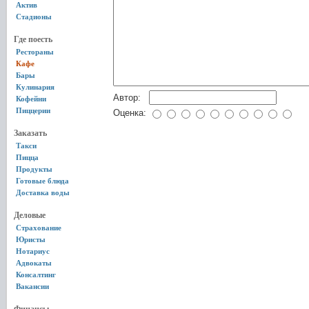
Актив
Стадионы
Где поесть
Рестораны
Кафе
Бары
Кулинария
Автор:
Кофейни
Пиццерии
Оценка:
Заказать
Такси
Пицца
Продукты
Готовые блюда
Доставка воды
Деловые
Страхование
Юристы
Нотариус
Адвокаты
Консалтинг
Вакансии