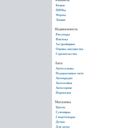
Финансы
Банки
ПИФы
Форекс
Лизинг
Недвижимость
Риэлторы
Ипотека
Застройщики
Оценка имущества
Строительство
Авто
Автосалоны
Подержанные авто
Автокредит
Автомойки
Автосервис
Перевозки
Магазины
Цветы
Сувениры
Спорттовары
Детям
Для дома