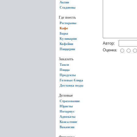
Актив
Стадионы
Где поесть
Рестораны
Кафе
Бары
Кулинария
Автор:
Кофейни
Пиццерии
Оценка:
Заказать
Такси
Пицца
Продукты
Готовые блюда
Доставка воды
Деловые
Страхование
Юристы
Нотариус
Адвокаты
Консалтинг
Вакансии