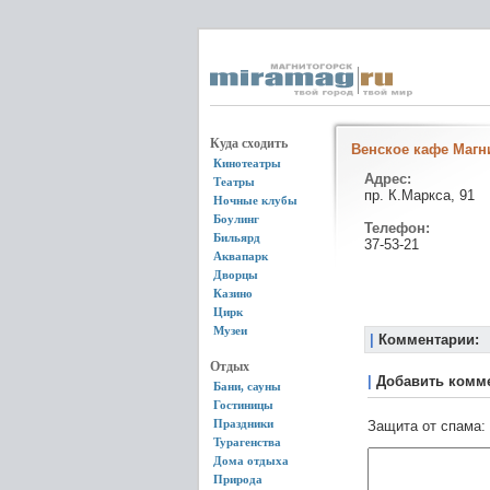
Куда сходить
Венское кафе Магн
Кинотеатры
Адрес:
Театры
пр. К.Маркса, 91
Ночные клубы
Боулинг
Телефон:
Бильярд
37-53-21
Аквапарк
Дворцы
Казино
Цирк
Музеи
|
Комментарии:
Отдых
|
Добавить комм
Бани, сауны
Гостиницы
Праздники
Защита от спама:
Турагенства
Дома отдыха
Природа