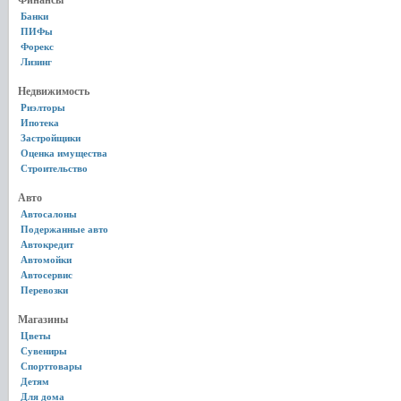
Финансы
Банки
ПИФы
Форекс
Лизинг
Недвижимость
Риэлторы
Ипотека
Застройщики
Оценка имущества
Строительство
Авто
Автосалоны
Подержанные авто
Автокредит
Автомойки
Автосервис
Перевозки
Магазины
Цветы
Сувениры
Спорттовары
Детям
Для дома