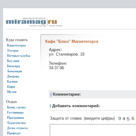
Куда сходить
Кафе "Блюз" Магнитогорск
Кинотеатры
Адрес:
Театры
ул. Сталеваров, 18
Ночные клубы
Боулинг
Телефон:
Бильярд
34-37-96
Аквапарк
Дворцы
Казино
Цирк
Музеи
|
Комментарии:
Отдых
|
Добавить комментарий:
Бани, сауны
Гостиницы
Праздники
Защита от спама: (введите цифры)
Турагенства
Дома отдыха
Природа