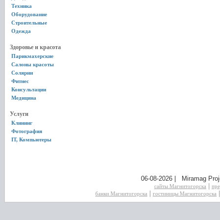
Техника
Оборудование
Строительные
Одежда
Здоровье и красота
Парикмахерские
Салоны красоты
Солярии
Фитнес
Консультации
Медицина
Услуги
Клининг
Фотография
IT, Компьютеры
06-08-2026 | Miramag Proj
|
сайты Магнитогорска
пре
|
банки Магнитогорска
гостиницы Магнитогорска