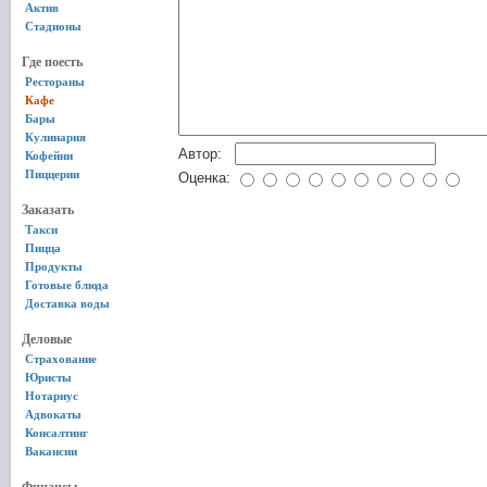
Актив
Стадионы
Где поесть
Рестораны
Кафе
Бары
Кулинария
Автор:
Кофейни
Пиццерии
Оценка:
Заказать
Такси
Пицца
Продукты
Готовые блюда
Доставка воды
Деловые
Страхование
Юристы
Нотариус
Адвокаты
Консалтинг
Вакансии