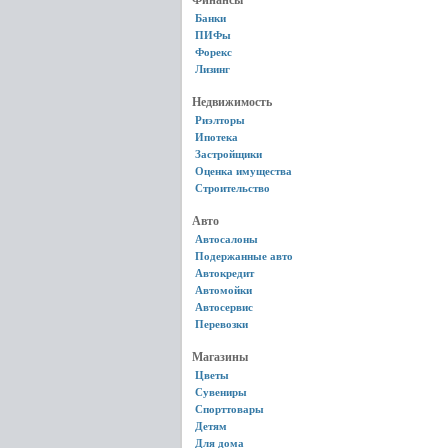
Финансы
Банки
ПИФы
Форекс
Лизинг
Недвижимость
Риэлторы
Ипотека
Застройщики
Оценка имущества
Строительство
Авто
Автосалоны
Подержанные авто
Автокредит
Автомойки
Автосервис
Перевозки
Магазины
Цветы
Сувениры
Спорттовары
Детям
Для дома