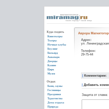
Куда сходить
Аврора Магнитогор
Кинотеатры
Адрес:
Театры
ул. Ленинградская
Ночные клубы
Боулинг
Телефон:
Бильярд
29-75-44
Аквапарк
Дворцы
Казино
Цирк
Музеи
|
Комментарии:
Отдых
|
Добавить комм
Бани, сауны
Гостиницы
Праздники
Защита от спама:
Турагенства
Дома отдыха
Природа