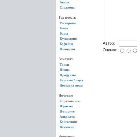
Актив
Стадионы
Где поесть
Рестораны
Кафе
Бары
Кулинария
Автор:
Кофейни
Пиццерии
Оценка:
Заказать
Такси
Пицца
Продукты
Готовые блюда
Доставка воды
Деловые
Страхование
Юристы
Нотариус
Адвокаты
Консалтинг
Вакансии