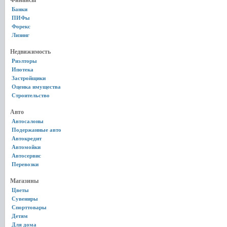
Финансы
Банки
ПИФы
Форекс
Лизинг
Недвижимость
Риэлторы
Ипотека
Застройщики
Оценка имущества
Строительство
Авто
Автосалоны
Подержанные авто
Автокредит
Автомойки
Автосервис
Перевозки
Магазины
Цветы
Сувениры
Спорттовары
Детям
Для дома