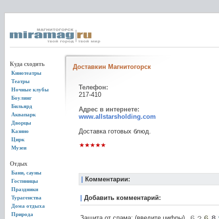
Куда сходить
Доставкин Магнитогорск
Кинотеатры
Театры
Телефон:
Ночные клубы
217-410
Боулинг
Бильярд
Адрес в интернете:
Аквапарк
www.allstarsholding.com
Дворцы
Доставка готовых блюд.
Казино
Цирк
Музеи
Отдых
Бани, сауны
|
Комментарии:
Гостиницы
Праздники
|
Добавить комментарий:
Турагенства
Дома отдыха
Природа
Защита от спама: (введите цифры)