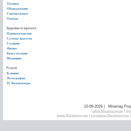
Техника
Оборудование
Строительные
Одежда
Здоровье и красота
Парикмахерские
Салоны красоты
Солярии
Фитнес
Консультации
Медицина
Услуги
Клининг
Фотография
IT, Компьютеры
10-08-2026 | Miramag Proj
|
сайты Магнитогорска
пре
|
банки Магнитогорска
гостиницы Магнитогорска