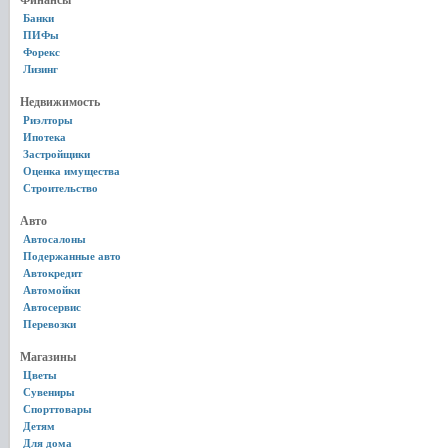
Финансы
Банки
ПИФы
Форекс
Лизинг
Недвижимость
Риэлторы
Ипотека
Застройщики
Оценка имущества
Строительство
Авто
Автосалоны
Подержанные авто
Автокредит
Автомойки
Автосервис
Перевозки
Магазины
Цветы
Сувениры
Спорттовары
Детям
Для дома