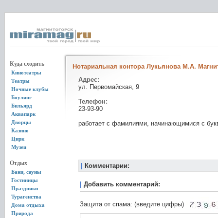
Куда сходить
Нотариальная контора Лукьянова М.А. Магни
Кинотеатры
Адрес:
Театры
ул. Первомайская, 9
Ночные клубы
Боулинг
Телефон:
Бильярд
23-93-90
Аквапарк
Дворцы
работает с фамилиями, начинающимися с букв
Казино
Цирк
Музеи
Отдых
|
Комментарии:
Бани, сауны
Гостиницы
|
Добавить комментарий:
Праздники
Турагенства
Защита от спама: (введите цифры)
Дома отдыха
Природа