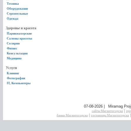
Техника
Оборудование
Строительные
Одежда
Здоровье и красота
Парикмахерские
Салоны красоты
Солярии
Фитнес
Консультации
Медицина
Услуги
Клининг
Фотография
IT, Компьютеры
07-08-2026 | Miramag Proj
|
сайты Магнитогорска
пре
|
банки Магнитогорска
гостиницы Магнитогорска