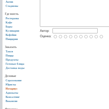
Актив
Стадионы
Где поесть
Рестораны
Кафе
Бары
Автор:
Кулинария
Кофейни
Оценка:
Пиццерии
Заказать
Такси
Пицца
Продукты
Готовые блюда
Доставка воды
Деловые
Страхование
Юристы
Нотариус
Адвокаты
Консалтинг
Вакансии