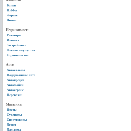
Финансы
Банки
ПИФы
Форекс
Лизинг
Недвижимость
Риэлторы
Ипотека
Застройщики
Оценка имущества
Строительство
Авто
Автосалоны
Подержанные авто
Автокредит
Автомойки
Автосервис
Перевозки
Магазины
Цветы
Сувениры
Спорттовары
Детям
Для дома