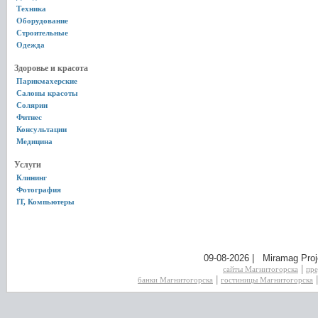
Техника
Оборудование
Строительные
Одежда
Здоровье и красота
Парикмахерские
Салоны красоты
Солярии
Фитнес
Консультации
Медицина
Услуги
Клининг
Фотография
IT, Компьютеры
09-08-2026 | Miramag Proj
|
сайты Магнитогорска
пре
|
банки Магнитогорска
гостиницы Магнитогорска