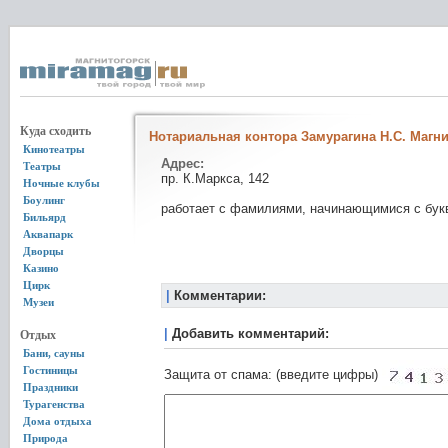
Куда сходить
Нотариальная контора Замурагина Н.С. Магн
Кинотеатры
Адрес:
Театры
пр. К.Маркса, 142
Ночные клубы
Боулинг
работает с фамилиями, начинающимися с букв
Бильярд
Аквапарк
Дворцы
Казино
Цирк
|
Комментарии:
Музеи
|
Добавить комментарий:
Отдых
Бани, сауны
Гостиницы
Защита от спама: (введите цифры)
Праздники
Турагенства
Дома отдыха
Природа