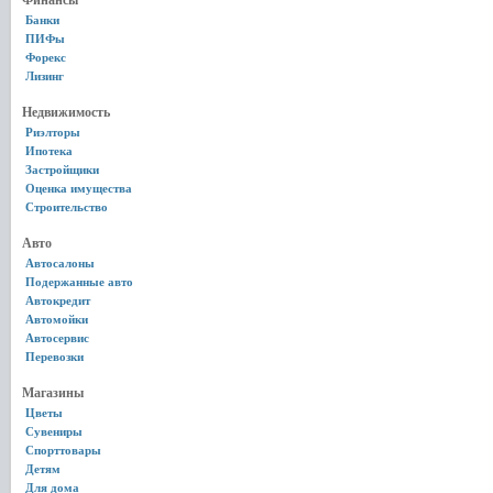
Финансы
Банки
ПИФы
Форекс
Лизинг
Недвижимость
Риэлторы
Ипотека
Застройщики
Оценка имущества
Строительство
Авто
Автосалоны
Подержанные авто
Автокредит
Автомойки
Автосервис
Перевозки
Магазины
Цветы
Сувениры
Спорттовары
Детям
Для дома