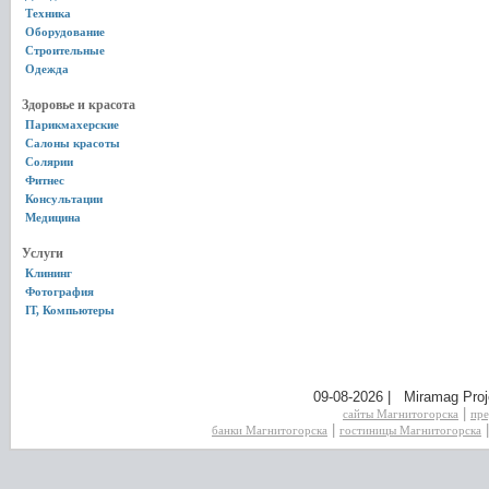
Техника
Оборудование
Строительные
Одежда
Здоровье и красота
Парикмахерские
Салоны красоты
Солярии
Фитнес
Консультации
Медицина
Услуги
Клининг
Фотография
IT, Компьютеры
09-08-2026 | Miramag Proj
|
сайты Магнитогорска
пре
|
банки Магнитогорска
гостиницы Магнитогорска