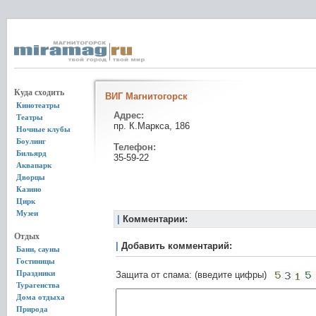
Куда сходить
ВИГ Магнитогорск
Кинотеатры
Адрес:
Театры
пр. К.Маркса, 186
Ночные клубы
Боулинг
Телефон:
Бильярд
35-59-22
Аквапарк
Дворцы
Казино
Цирк
Музеи
|
Комментарии:
Отдых
|
Добавить комментарий:
Бани, сауны
Гостиницы
Праздники
Защита от спама: (введите цифры)
Турагенства
Дома отдыха
Природа