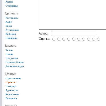
Актив
Стадионы
Где поесть
Рестораны
Кафе
Бары
Кулинария
Автор:
Кофейни
Пиццерии
Оценка:
Заказать
Такси
Пицца
Продукты
Готовые блюда
Доставка воды
Деловые
Страхование
Юристы
Нотариус
Адвокаты
Консалтинг
Вакансии