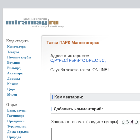
Куда сходить
Такси ПАРК Магнитогорск
Кинотеатры
Театры
Адрес в интернете:
Ночные клубы
С‚Р°РєСЃРёРїР°СЂРє.СЂС„
Боулинг
Бильярд
Служба заказа такси. ONLINE!
Аквапарк
Дворцы
Казино
Цирк
Музеи
|
Комментарии:
Отдых
|
Добавить комментарий:
Бани, сауны
Гостиницы
Праздники
Защита от спама: (введите цифры)
Турагенства
Дома отдыха
Природа