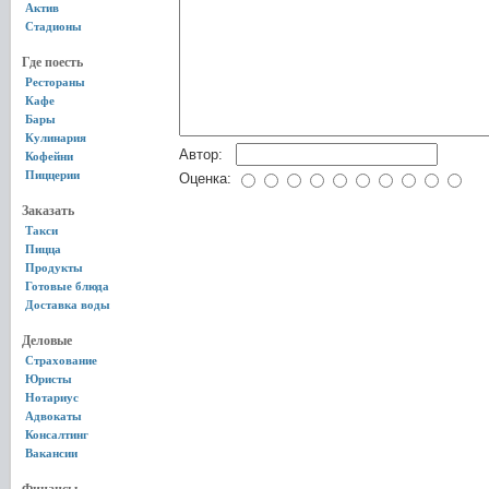
Актив
Стадионы
Где поесть
Рестораны
Кафе
Бары
Кулинария
Автор:
Кофейни
Пиццерии
Оценка:
Заказать
Такси
Пицца
Продукты
Готовые блюда
Доставка воды
Деловые
Страхование
Юристы
Нотариус
Адвокаты
Консалтинг
Вакансии