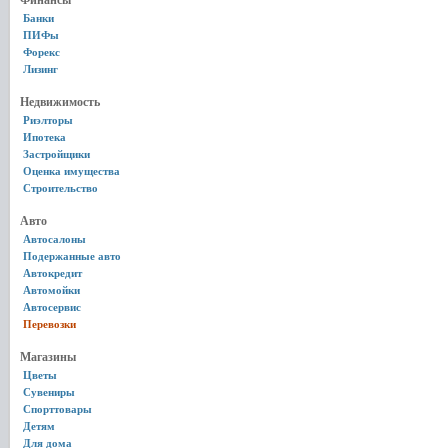
Финансы
Банки
ПИФы
Форекс
Лизинг
Недвижимость
Риэлторы
Ипотека
Застройщики
Оценка имущества
Строительство
Авто
Автосалоны
Подержанные авто
Автокредит
Автомойки
Автосервис
Перевозки
Магазины
Цветы
Сувениры
Спорттовары
Детям
Для дома