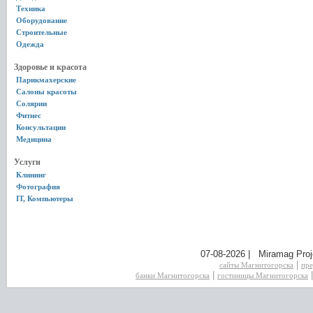
Техника
Оборудование
Строительные
Одежда
Здоровье и красота
Парикмахерские
Салоны красоты
Солярии
Фитнес
Консультации
Медицина
Услуги
Клининг
Фотография
IT, Компьютеры
07-08-2026 | Miramag Proj
|
сайты Магнитогорска
пре
|
банки Магнитогорска
гостиницы Магнитогорска