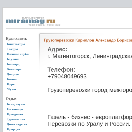
Куда сходить
Грузоперевозки Кириллов Александр Борисо
Кинотеатры
Адрес:
Театры
Ночные клубы
г. Магнитогорск, Ленинградска
Боулинг
Бильярд
Телефон:
Аквапарк
Дворцы
+79048049693
Казино
Цирк
Грузоперевозки город межгоро
Музеи
Отдых
Бани, сауны
Гостиницы
Праздники
Газель - бизнес - европлатфор
Турагенства
Перевозки по Уралу и России.
Дома отдыха
Природа