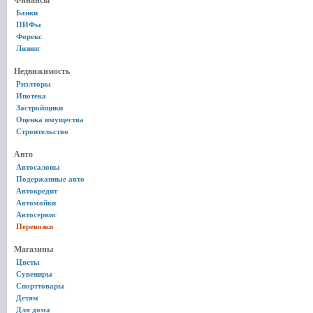
Финансы
Банки
ПИФы
Форекс
Лизинг
Недвижимость
Риэлторы
Ипотека
Застройщики
Оценка имущества
Строительство
Авто
Автосалоны
Подержанные авто
Автокредит
Автомойки
Автосервис
Перевозки
Магазины
Цветы
Сувениры
Спорттовары
Детям
Для дома