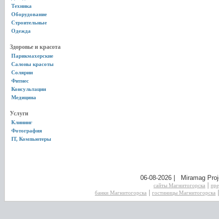
Техника
Оборудование
Строительные
Одежда
Здоровье и красота
Парикмахерские
Салоны красоты
Солярии
Фитнес
Консультации
Медицина
Услуги
Клининг
Фотография
IT, Компьютеры
06-08-2026 | Miramag Proj
|
сайты Магнитогорска
пре
|
банки Магнитогорска
гостиницы Магнитогорска