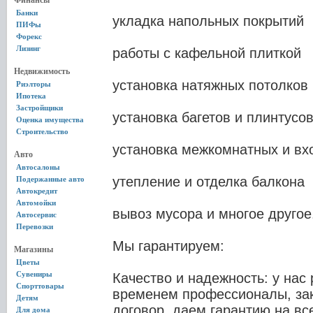
Финансы
Банки
укладка напольных покрытий
ПИФы
Форекс
Лизинг
работы с кафельной плиткой
Недвижимость
установка натяжных потолков
Риэлторы
Ипотека
Застройщики
установка багетов и плинтусо
Оценка имущества
Строительство
установка межкомнатных и вх
Авто
Автосалоны
утепление и отделка балкона
Подержанные авто
Автокредит
Автомойки
вывоз мусора и многое другое
Автосервис
Перевозки
Мы гарантируем:
Магазины
Цветы
Сувениры
Качество и надежность: у нас
Спорттовары
временем профессионалы, з
Детям
договор, даем гарантию на вс
Для дома