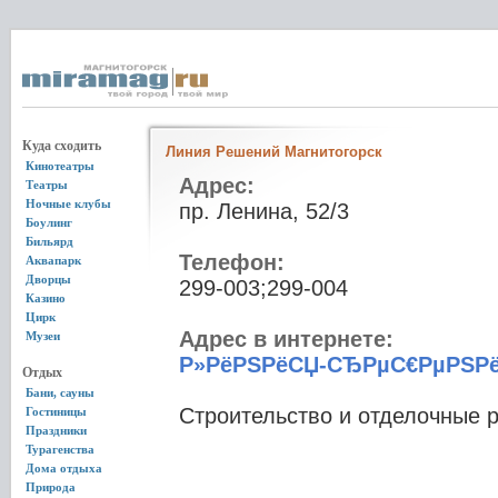
Куда сходить
Линия Решений Магнитогорск
Кинотеатры
Адрес:
Театры
Ночные клубы
пр. Ленина, 52/3
Боулинг
Бильярд
Телефон:
Аквапарк
Дворцы
299-003;299-004
Казино
Цирк
Адрес в интернете:
Музеи
Р»РёРЅРёСЏ-СЂРµС€РµРЅР
Отдых
Бани, сауны
Строительство и отделочные 
Гостиницы
Праздники
Турагенства
Дома отдыха
Природа