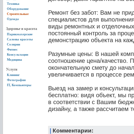
Техника
Оборудование
Ремонт без забот: Вам не при
Строительные
специалистов для выполнения
Одежда
виды ремонтных и отделочных
Здоровье и красота
постоянный контроль за проц
Парикмахерские
демонстрацию объекта на каж
Салоны красоты
Солярии
Фитнес
Разумные цены: В нашей ком
Консультации
соотношение цена/качество. 
Медицина
окончательную смету до начал
Услуги
увеличивается в процессе рем
Клининг
Фотография
IT, Компьютеры
Выезд на замер и консультац
бесплатно: видя объект, мы 
в соответствии с Вашим бюдж
дизайну, а также рассчитаем т
|
Комментарии: