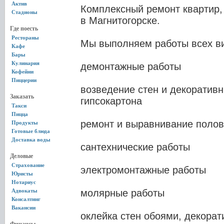
Актив
Комплексный ремонт квартир,
Стадионы
в Магнитогорске.
Где поесть
Рестораны
Мы выполняем работы всех в
Кафе
Бары
Кулинария
демонтажные работы
Кофейни
Пиццерии
возведение стен и декоративн
Заказать
гипсокартона
Такси
Пицца
ремонт и выравнивание полов
Продукты
Готовые блюда
Доставка воды
сантехнические работы
Деловые
Страхование
электромонтажные работы
Юристы
Нотариус
Адвокаты
молярные работы
Консалтинг
Вакансии
оклейка стен обоями, декорат