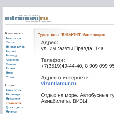
Куда сходить
Турагентство "ВИЗАНТИЯ" Магнитогорск
Кинотеатры
Адрес:
Театры
Ночные клубы
ул. им газеты Правда, 14а
Боулинг
Бильярд
Телефон:
Аквапарк
Дворцы
+7(3519)49-44-40, 8 909 099 9
Казино
Цирк
Адрес в интернете:
Музеи
vizantiatour.ru
Отдых
Бани, сауны
Отдых на море. Автобусные т
Гостиницы
Праздники
Авиабилеты. ВИЗЫ.
Турагенства
Дома отдыха
Природа