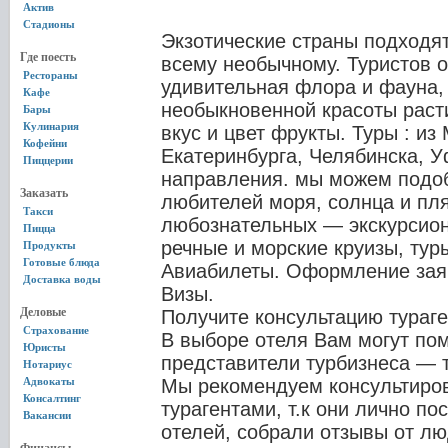
Актив
Стадионы
Экзотические страны подходят
Где поесть
всему необычному. Туристов 
Рестораны
удивительная флора и фауна,
Кафе
необыкновенной красоты расти
Бары
Кулинария
вкус и цвет фрукты. Туры : из
Кофейни
Екатеринбурга, Челябинска, 
Пиццерии
направления. мы можем подоб
Заказать
любителей моря, солнца и пл
Такси
любознательных — экскурсион
Пицца
речные и морские круизы, туры
Продукты
Готовые блюда
Авиабилеты. Оформление заяв
Доставка воды
Визы.
Деловые
Получите консультацию тураге
Страхование
В выборе отеля Вам могут по
Юристы
представители турбизнеса — 
Нотариус
Адвокаты
Мы рекомендуем консультиро
Консалтинг
турагентами, т.к они лично по
Вакансии
отелей, собрали отзывы от лю