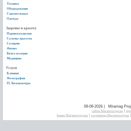
Техника
Оборудование
Строительные
Одежда
Здоровье и красота
Парикмахерские
Салоны красоты
Солярии
Фитнес
Консультации
Медицина
Услуги
Клининг
Фотография
IT, Компьютеры
08-08-2026 | Miramag Proj
|
сайты Магнитогорска
пре
|
банки Магнитогорска
гостиницы Магнитогорска