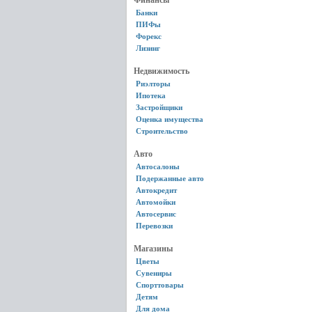
Финансы
Банки
ПИФы
Форекс
Лизинг
Недвижимость
Риэлторы
Ипотека
Застройщики
Оценка имущества
Строительство
Авто
Автосалоны
Подержанные авто
Автокредит
Автомойки
Автосервис
Перевозки
Магазины
Цветы
Сувениры
Спорттовары
Детям
Для дома