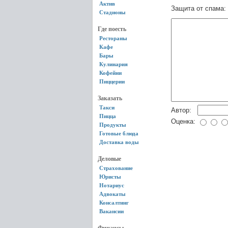
Актив
Защита от спама:
Стадионы
Где поесть
Рестораны
Кафе
Бары
Кулинария
Кофейни
Пиццерии
Заказать
Такси
Автор:
Пицца
Оценка:
Продукты
Готовые блюда
Доставка воды
Деловые
Страхование
Юристы
Нотариус
Адвокаты
Консалтинг
Вакансии