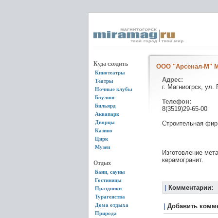
Куда сходить
ООО "Арсенал-М" М
Кинотеатры
Адрес:
Театры
г. Магниогрск, ул.
Ночные клубы
Боулинг
Телефон:
Бильярд
8(3519)29-65-00
Аквапарк
Дворцы
Строительная фир
Казино
Цирк
Музеи
Изготовление мета
керамогранит.
Отдых
Бани, сауны
Гостиницы
|
Комментарии:
Праздники
Турагенства
Дома отдыха
|
Добавить комм
Природа