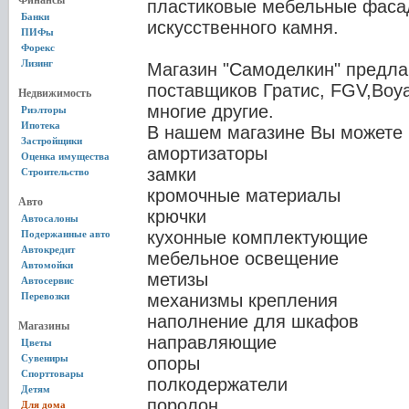
Финансы
пластиковые мебельные фасад
Банки
искусственного камня.
ПИФы
Форекс
Лизинг
Магазин "Самоделкин" предла
поставщиков Гратис, FGV,Вoy
Недвижимость
многие другие.
Риэлторы
Ипотека
В нашем магазине Вы можете 
Застройщики
амортизаторы
Оценка имущества
замки
Строительство
кромочные материалы
Авто
крючки
Автосалоны
кухонные комплектующие
Подержанные авто
Автокредит
мебельное освещение
Автомойки
метизы
Автосервис
Перевозки
механизмы крепления
наполнение для шкафов
Магазины
направляющие
Цветы
Сувениры
опоры
Спорттовары
полкодержатели
Детям
поролон
Для дома