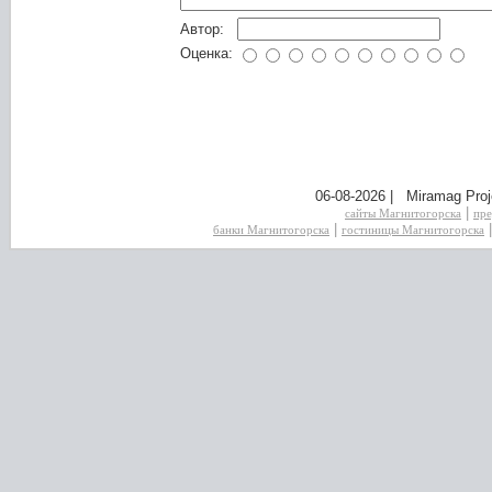
Автор:
Оценка:
06-08-2026 | Miramag Proj
|
сайты Магнитогорска
пре
|
банки Магнитогорска
гостиницы Магнитогорска