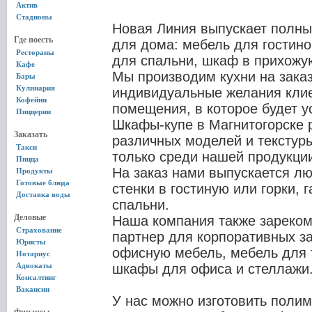
Актив
Стадионы
Новая Линия выпускает полны
Где поесть
для дома: мебель для гостино
Рестораны
для спальни, шкаф в прихожую
Кафе
Мы производим кухни на заказ
Бары
Кулинария
индивидуальные желания клие
Кофейни
помещения, в которое будет у
Пиццерии
Шкафы-купе в Магнитогорске 
Заказать
различных моделей и текстур
Такси
только среди нашей продукци
Пицца
На заказ нами выпускается лю
Продукты
Готовые блюда
стенки в гостиную или горки, 
Доставка воды
спальни.
Деловые
Наша компания также зареком
Страхование
партнер для корпоративных з
Юристы
офисную мебель, мебель для 
Нотариус
Адвокаты
шкафы для офиса и стеллажи
Консалтинг
Вакансии
У нас можно изготовить поли