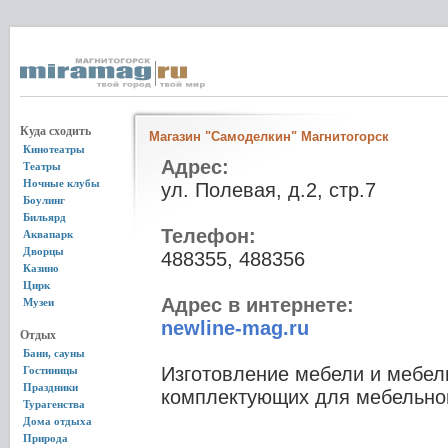
Куда сходить
Магазин "Самоделкин" Магнитогорск
Кинотеатры
Адрес:
Театры
Ночные клубы
ул. Полевая, д.2, стр.7
Боулинг
Бильярд
Телефон:
Аквапарк
Дворцы
488355, 488356
Казино
Цирк
Адрес в интернете:
Музеи
newline-mag.ru
Отдых
Бани, сауны
Изготовление мебели и мебел
Гостиницы
Праздники
комплектующих для мебельног
Турагенства
Дома отдыха
Природа