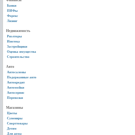
Финансы
Банки
ПИФы
Форекс
Лизинг
Недвижимость
Риэлторы
Ипотека
Застройщики
Оценка имущества
Строительство
Авто
Автосалоны
Подержанные авто
Автокредит
Автомойки
Автосервис
Перевозки
Магазины
Цветы
Сувениры
Спорттовары
Детям
Для дома