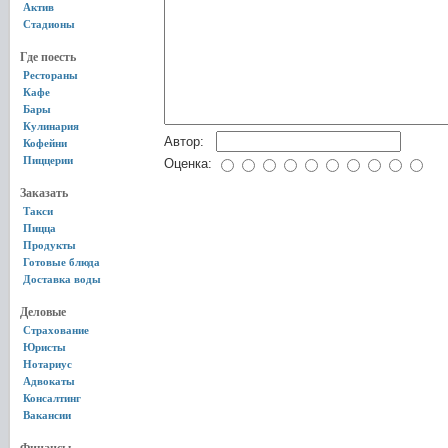
Актив
Стадионы
Где поесть
Рестораны
Кафе
Бары
Кулинария
Автор:
Кофейни
Пиццерии
Оценка:
Заказать
Такси
Пицца
Продукты
Готовые блюда
Доставка воды
Деловые
Страхование
Юристы
Нотариус
Адвокаты
Консалтинг
Вакансии