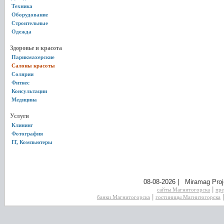
Техника
Оборудование
Строительные
Одежда
Здоровье и красота
Парикмахерские
Салоны красоты
Солярии
Фитнес
Консультации
Медицина
Услуги
Клининг
Фотография
IT, Компьютеры
08-08-2026 | Miramag Proj
|
сайты Магнитогорска
пре
|
банки Магнитогорска
гостиницы Магнитогорска