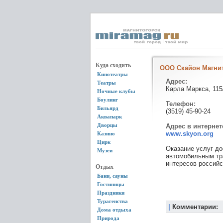
Куда сходить
ООО Скайон Магни
Кинотеатры
Адрес:
Театры
Карла Маркса, 115
Ночные клубы
Боулинг
Телефон:
Бильярд
(3519) 45-90-24
Аквапарк
Дворцы
Адрес в интернет
www.skyon.org
Казино
Цирк
Оказание услуг д
Музеи
автомобильным тра
интересов российс
Отдых
Бани, сауны
Гостиницы
Праздники
Турагенства
|
Комментарии:
Дома отдыха
Природа