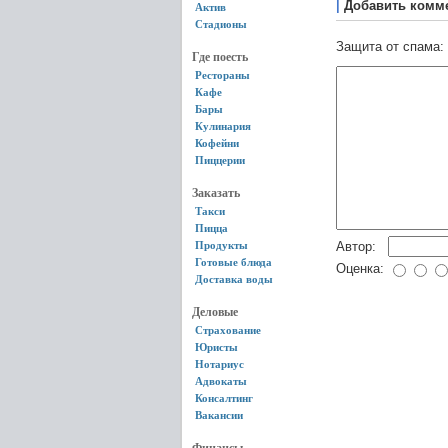
|
Добавить комм
Актив
Стадионы
Защита от спама:
Где поесть
Рестораны
Кафе
Бары
Кулинария
Кофейни
Пиццерии
Заказать
Такси
Пицца
Продукты
Автор:
Готовые блюда
Оценка:
Доставка воды
Деловые
Страхование
Юристы
Нотариус
Адвокаты
Консалтинг
Вакансии