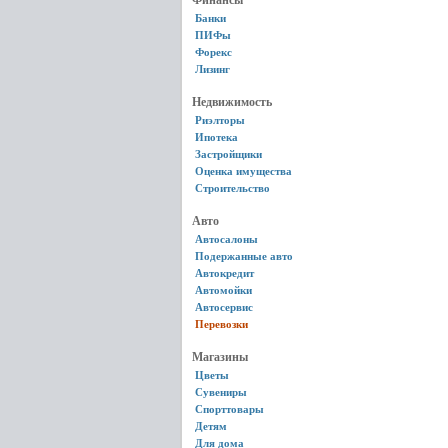
Финансы
Банки
ПИФы
Форекс
Лизинг
Недвижимость
Риэлторы
Ипотека
Застройщики
Оценка имущества
Строительство
Авто
Автосалоны
Подержанные авто
Автокредит
Автомойки
Автосервис
Перевозки
Магазины
Цветы
Сувениры
Спорттовары
Детям
Для дома