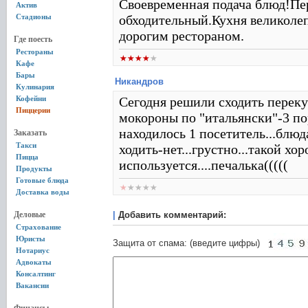
Своевременная подача блюд!Пе
Актив
Стадионы
обходительный.Кухня великолеп
дорогим рестораном.
Где поесть
Рестораны
Кафе
Бары
Никандров
Кулинария
Кофейни
Сегодня решили сходить перекуси
Пиццерии
мокороны по "итальянски"-3 пор
находилось 1 посетитель...блюд
Заказать
Такси
ходить-нет...грустно...такой хо
Пицца
используется....печалька(((((
Продукты
Готовые блюда
Доставка воды
Деловые
|
Добавить комментарий:
Страхование
Юристы
Защита от спама: (введите цифры)
Нотариус
Адвокаты
Консалтинг
Вакансии