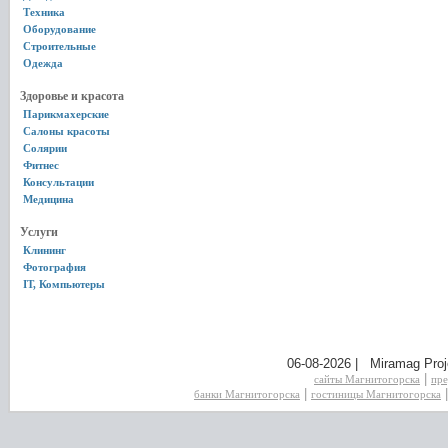
Техника
Оборудование
Строительные
Одежда
Здоровье и красота
Парикмахерские
Салоны красоты
Солярии
Фитнес
Консультации
Медицина
Услуги
Клининг
Фотография
IT, Компьютеры
06-08-2026 | Miramag Proj
|
сайты Магнитогорска
пре
|
банки Магнитогорска
гостиницы Магнитогорска