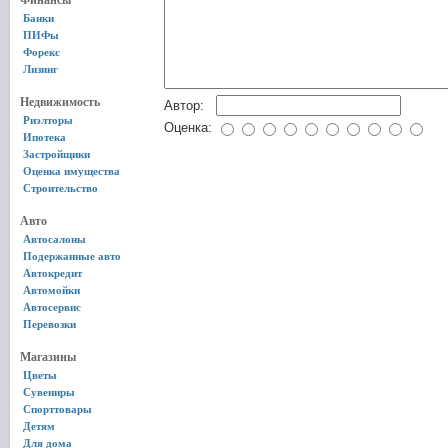
Финансы
Банки
ПИФы
Форекс
Лизинг
Недвижимость
Автор:
Риэлторы
Оценка:
Ипотека
Застройщики
Оценка имущества
Строительство
Авто
Автосалоны
Подержанные авто
Автокредит
Автомойки
Автосервис
Перевозки
Магазины
Цветы
Сувениры
Спорттовары
Детям
Для дома