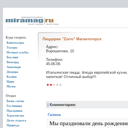
Куда сходить
Пиццерия "Zorro" Магнитогорск
Кинотеатры
Адрес:
Театры
Ворошилова, 10
Ночные клубы
Боулинг
Телефон:
Бильярд
45-06-06
Аквапарк
Дворцы
Итальянская пицца, блюда европейской кухни,
напитков! Отличный выбор!!!
Казино
Цирк
Музеи
Отдых
Бани, сауны
|
Комментарии:
Гостиницы
Праздники
Галина
Турагенства
Дома отдыха
Мы праздновали день рождение 
Природа