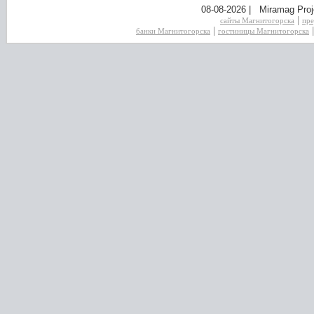
08-08-2026 | Miramag Proj
|
сайты Магнитогорска
пре
|
банки Магнитогорска
гостиницы Магнитогорска