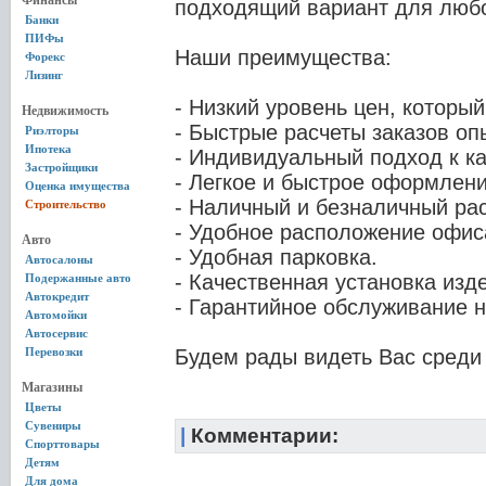
Финансы
подходящий вариант для любо
Банки
ПИФы
Наши преимущества:
Форекс
Лизинг
- Низкий уровень цен, который
Недвижимость
- Быстрые расчеты заказов о
Риэлторы
Ипотека
- Индивидуальный подход к к
Застройщики
- Легкое и быстрое оформлен
Оценка имущества
- Наличный и безналичный рас
Строительство
- Удобное расположение офис
Авто
- Удобная парковка.
Автосалоны
- Качественная установка изде
Подержанные авто
Автокредит
- Гарантийное обслуживание 
Автомойки
Автосервис
Перевозки
Будем рады видеть Вас среди 
Магазины
Цветы
Сувениры
|
Комментарии:
Спорттовары
Детям
Для дома