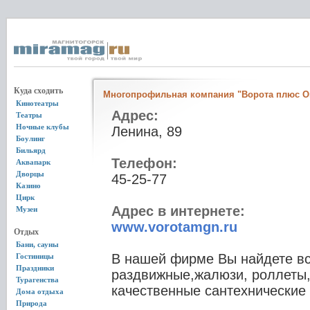
Куда сходить
Многопрофильная компания "Ворота плюс Ок
Кинотеатры
Адрес:
Театры
Ночные клубы
Ленина, 89
Боулинг
Бильярд
Телефон:
Аквапарк
Дворцы
45-25-77
Казино
Цирк
Адрес в интернете:
Музеи
www.vorotamgn.ru
Отдых
Бани, сауны
В нашей фирме Вы найдете вс
Гостиницы
Праздники
раздвижные,жалюзи, роллеты
Турагенства
качественные сантехнические 
Дома отдыха
Природа