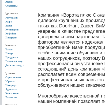
Актив
Стадионы
Где поесть
Компания «Ворота плюс Окна
Рестораны
дилером крупнейших производ
Кафе
таких как DoorHan, Zaiger, Б
Бары
Кулинария
уверены в качестве предлагае
Кофейни
доверяем своим партнерам. 
Пиццерии
фактором является надежная 
Заказать
приобретенной Вами продукци
Такси
особое внимание обучению и
Пицца
наших сотрудников, поэтому 
Продукты
Готовые блюда
профессиональной установке 
Доставка воды
сегодняшний день компания «
Деловые
располагает всем современн
Страхование
и профессиональных навыков 
Юристы
обслуживания наших заказчик
Нотариус
Адвокаты
Консалтинг
Многообразие качественной п
Вакансии
нашей компанией позволяет 