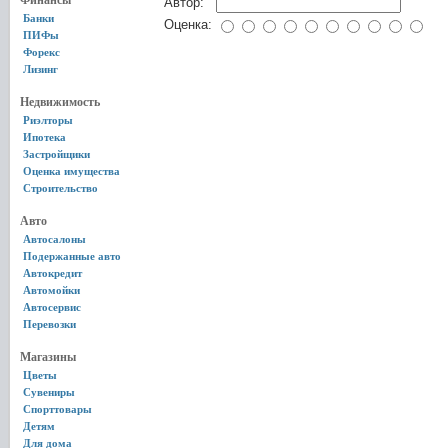
Финансы
Автор:
Банки
Оценка:
ПИФы
Форекс
Лизинг
Недвижимость
Риэлторы
Ипотека
Застройщики
Оценка имущества
Строительство
Авто
Автосалоны
Подержанные авто
Автокредит
Автомойки
Автосервис
Перевозки
Магазины
Цветы
Сувениры
Спорттовары
Детям
Для дома