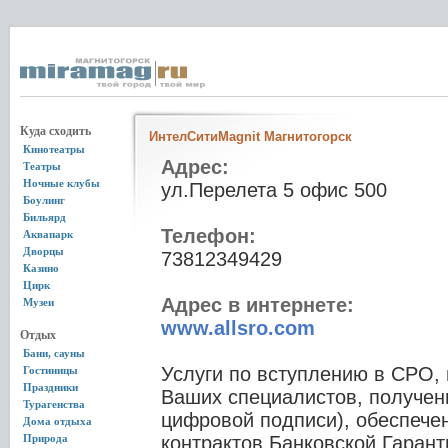
Куда сходить
ИнтелСитиMagnit Магнитогорск
Кинотеатры
Адрес:
Театры
Ночные клубы
ул.Перелета 5 офис 500
Боулинг
Бильярд
Телефон:
Аквапарк
Дворцы
73812349429
Казино
Цирк
Адрес в интернете:
Музеи
www.allsro.com
Отдых
Бани, сауны
Услуги по вступлению в СРО
Гостиницы
Праздники
Ваших специалистов, получе
Турагенства
цифровой подписи), обеспече
Дома отдыха
Природа
контрактов Банковской Гарант