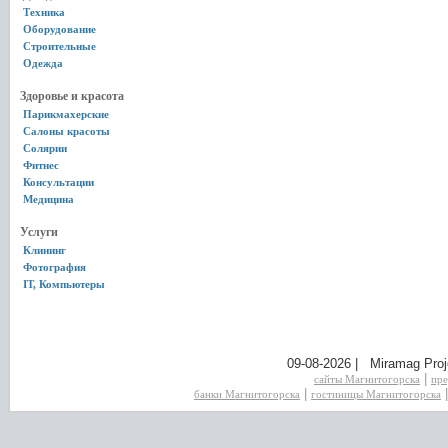
Техника
Оборудование
Строительные
Одежда
Здоровье и красота
Парикмахерские
Салоны красоты
Солярии
Фитнес
Консультации
Медицина
Услуги
Клининг
Фотография
IT, Компьютеры
09-08-2026 | Miramag Proj
|
сайты Магнитогорска
пре
|
банки Магнитогорска
гостиницы Магнитогорска