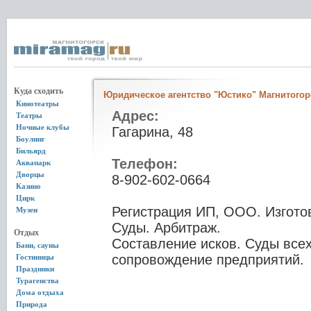
Куда сходить
Юридическое агентство "Юстико" Магнитогор
Кинотеатры
Адрес:
Театры
Ночные клубы
Гагарина, 48
Боулинг
Бильярд
Телефон:
Аквапарк
Дворцы
8-902-602-0664
Казино
Цирк
Регистрация ИП, ООО. Изгото
Музеи
Суды. Арбитраж.
Отдых
Составление исков. Суды все
Бани, сауны
сопровождение предприятий.
Гостиницы
Праздники
Турагенства
Дома отдыха
Природа