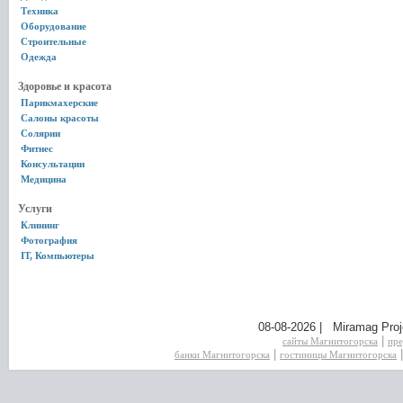
Техника
Оборудование
Строительные
Одежда
Здоровье и красота
Парикмахерские
Салоны красоты
Солярии
Фитнес
Консультации
Медицина
Услуги
Клининг
Фотография
IT, Компьютеры
08-08-2026 | Miramag Proj
|
сайты Магнитогорска
пре
|
банки Магнитогорска
гостиницы Магнитогорска