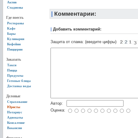
Актив
Стадионы
|
Комментарии:
Где поесть
Рестораны
Кафе
|
Добавить комментарий:
Бары
Кулинария
Защита от спама: (введите цифры)
Кофейни
Пиццерии
Заказать
Такси
Пицца
Продукты
Готовые блюда
Доставка воды
Деловые
Страхование
Автор:
Юристы
Оценка:
Нотариус
Адвокаты
Консалтинг
Вакансии