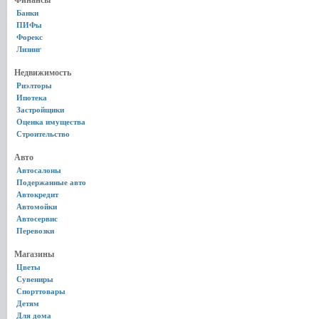
Финансы
Банки
ПИФы
Форекс
Лизинг
Недвижимость
Риэлторы
Ипотека
Застройщики
Оценка имущества
Строительство
Авто
Автосалоны
Подержанные авто
Автокредит
Автомойки
Автосервис
Перевозки
Магазины
Цветы
Сувениры
Спорттовары
Детям
Для дома