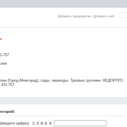
Добавить предприятие
|
Добавить сайт
ск
31-757
озки
озки (Город-Межгород), сады, переезды. Трезвые грузчики. НЕДОРОГО.
. 431-757.
ентарий:
 (введите цифры)