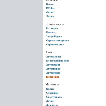
Финансы
Банки
ПИФы
Форекс
Лизинг
Недвижимость
Риэлторы
Ипотека
Застройщики
Оценка имущества
Строительство
Авто
Автосалоны
Подержанные авто
Автокредит
Автомойки
Автосервис
Перевозки
Магазины
Цветы
Сувениры
Спорттовары
Детям
Для дома