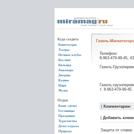
Куда сходить
Газель-Магнитогор
Кинотеатры
Театры
Телефон:
Ночные клубы
8-963-479-99-45, 4
Боулинг
Бильярд
Газель-Грузоперев
Аквапарк
Дворцы
Казино
Газель-грузоперев
Цирк
т: 8-963-479-99-45 
Музеи
Отдых
Бани, сауны
|
Комментарии:
Гостиницы
Праздники
|
Добавить комм
Турагенства
Дома отдыха
Защита от спама:
Природа