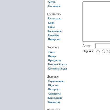
Актив
Стадионы
Где поесть
Рестораны
Кафе
Бары
Кулинария
Кофейни
Пиццерии
Автор:
Заказать
Оценка:
Такси
Пицца
Продукты
Готовые блюда
Доставка воды
Деловые
Страхование
Юристы
Нотариус
Адвокаты
Консалтинг
Вакансии