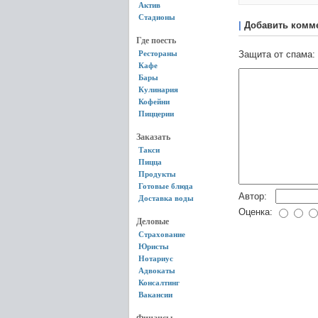
Актив
Стадионы
|
Добавить комм
Где поесть
Рестораны
Защита от спама:
Кафе
Бары
Кулинария
Кофейни
Пиццерии
Заказать
Такси
Пицца
Продукты
Готовые блюда
Автор:
Доставка воды
Оценка:
Деловые
Страхование
Юристы
Нотариус
Адвокаты
Консалтинг
Вакансии