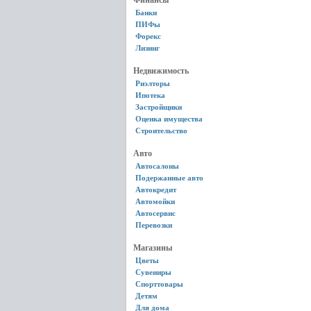
Финансы
Банки
ПИФы
Форекс
Лизинг
Недвижимость
Риэлторы
Ипотека
Застройщики
Оценка имущества
Строительство
Авто
Автосалоны
Подержанные авто
Автокредит
Автомойки
Автосервис
Перевозки
Магазины
Цветы
Сувениры
Спорттовары
Детям
Для дома