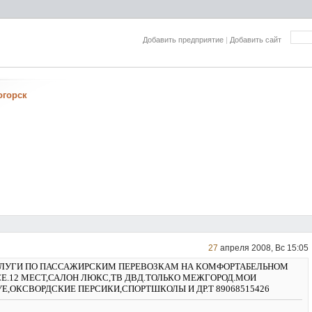
Добавить предприятие
|
Добавить сайт
огорск
27
апреля 2008, Вс 15:05
ЛУГИ ПО ПАССАЖИРСКИМ ПЕРЕВОЗКАМ НА КОМФОРТАБЕЛЬНОМ
Е.12 МЕСТ,САЛОН ЛЮКС,ТВ ДВД.ТОЛЬКО МЕЖГОРОД.МОИ
Е,ОКСВОРДСКИЕ ПЕРСИКИ,СПОРТШКОЛЫ И ДР.Т 89068515426