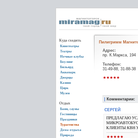
Куда сходить
Пилигримм Магнит
Кинотеатры
Адрес:
Театры
пр. К.Маркса, 194
Ночные клубы
Боулинг
Телефон:
Бильярд
31-49-88, 31-88-38
Аквапарк
Дворцы
Казино
Цирк
Музеи
|
Комментарии:
Отдых
Бани, сауны
СЕРГЕЙ
Гостиницы
ПРЕДЛАГАЮ УС
Праздники
МИКРОАВТОБУС
Турагенства
КЛИЕНТЫ:КВН У
Дома отдыха
Природа