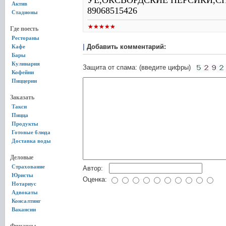
УЕ,ОКСВОРДСКИЕ ПЕРСИКИ,С
Актив
89068515426
Стадионы
Где поесть
Рестораны
|
Добавить комментарий:
Кафе
Бары
Кулинария
Защита от спама: (введите цифры)
Кофейни
Пиццерии
Заказать
Такси
Пицца
Продукты
Готовые блюда
Доставка воды
Деловые
Страхование
Автор:
Юристы
Оценка:
Нотариус
Адвокаты
Консалтинг
Вакансии