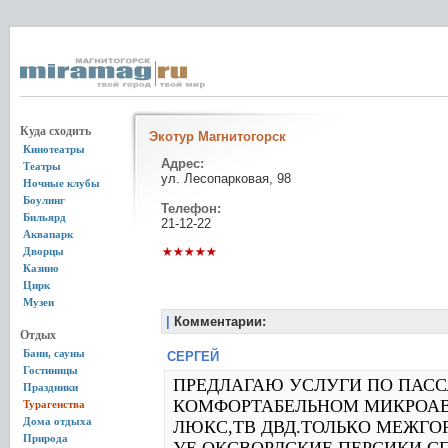
Куда сходить
Экотур Магнитогорск
Кинотеатры
Адрес:
Театры
ул. Лесопарковая, 98
Ночные клубы
Боулинг
Телефон:
Бильярд
21-12-22
Аквапарк
Дворцы
Казино
Цирк
Музеи
|
Комментарии:
Отдых
Бани, сауны
СЕРГЕЙ
Гостиницы
ПРЕДЛАГАЮ УСЛУГИ ПО ПАС
Праздники
КОМФОРТАБЕЛЬНОМ МИКРОАВТ
Турагенства
Дома отдыха
ЛЮКС,ТВ ДВД.ТОЛЬКО МЕЖГО
Природа