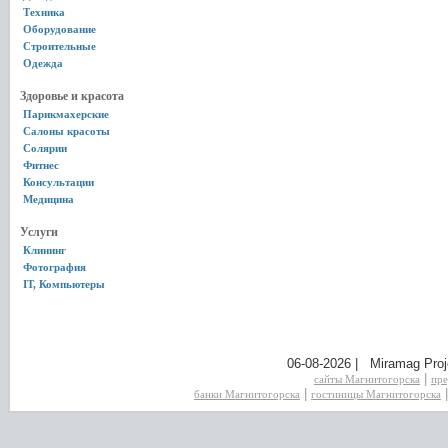
Техника
Оборудование
Строительные
Одежда
Здоровье и красота
Парикмахерские
Салоны красоты
Солярии
Фитнес
Консультации
Медицина
Услуги
Клининг
Фотография
IT, Компьютеры
06-08-2026 | Miramag Proj
|
сайты Магнитогорска
пре
|
банки Магнитогорска
гостиницы Магнитогорска