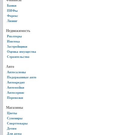
Финансы
Банки
ПИФы
Форекс
Лизинг
Недвижимость
Риэлторы
Ипотека
Застройщики
Оценка имущества
Строительство
Авто
Автосалоны
Подержанные авто
Автокредит
Автомойки
Автосервис
Перевозки
Магазины
Цветы
Сувениры
Спорттовары
Детям
Для дома