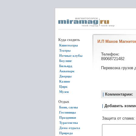
Куда сходить
И.П Махов Магнито
Кинотеатры
Театры
Телефон:
Ночные клубы
89068721482
Боулинг
Бильярд
Перевозка грузов д
Аквапарк
Дворцы
Казино
Цирк
Музеи
|
Комментарии:
Отдых
|
Добавить комм
Бани, сауны
Гостиницы
Праздники
Защита от спама:
Турагенства
Дома отдыха
Природа