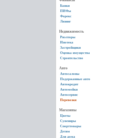
Финансы
Банки
ПИФы
Форекс
Лизинг
Недвижимость
Риэлторы
Ипотека
Застройщики
Оценка имущества
Строительство
Авто
Автосалоны
Подержанные авто
Автокредит
Автомойки
Автосервис
Перевозки
Магазины
Цветы
Сувениры
Спорттовары
Детям
Для дома