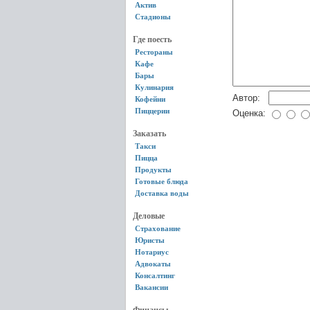
Актив
Стадионы
Где поесть
Рестораны
Кафе
Бары
Кулинария
Автор:
Кофейни
Пиццерии
Оценка:
Заказать
Такси
Пицца
Продукты
Готовые блюда
Доставка воды
Деловые
Страхование
Юристы
Нотариус
Адвокаты
Консалтинг
Вакансии