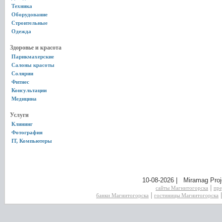
Техника
Оборудование
Строительные
Одежда
Здоровье и красота
Парикмахерские
Салоны красоты
Солярии
Фитнес
Консультации
Медицина
Услуги
Клининг
Фотография
IT, Компьютеры
10-08-2026 | Miramag Proj
|
сайты Магнитогорска
пре
|
банки Магнитогорска
гостиницы Магнитогорска