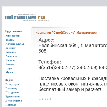
Куда сходить
Компания "СтройСервис" Магнитогорск
Кинотеатры
Адрес:
Театры
Ночные клубы
Челябинская обл., г. Магнитог
Боулинг
508
Бильярд
Аквапарк
Дворцы
Телефон:
Казино
8(3519)39-52-77; 39-52-69; 89
Цирк
Музеи
Поставка кровельных и фасад
Отдых
пластиковых окон, натяжных п
Бани, сауны
бесплатный замер и расчет!
Гостиницы
Праздники
Турагенства
Дома отдыха
Природа