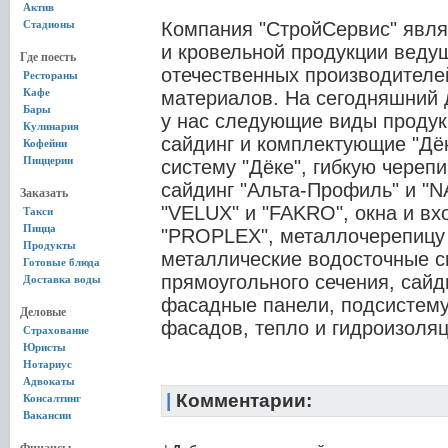
Актив
Стадионы
Компания "СтройСервис" явл
и кровельной продукции веду
Где поесть
отечественных производителе
Рестораны
Кафе
материалов. На сегодняшний 
Бары
у нас следующие виды продук
Кулинария
сайдинг и комплектующие "Дё
Кофейни
Пиццерии
систему "Дёке", гибкую череп
сайдинг "Альта-Профиль" и "N
Заказать
"VELUX" и "FAKRO", окна и вх
Такси
Пицца
"PROPLEX", металлочерепицу 
Продукты
металлические водосточные с
Готовые блюда
прямоугольного сечения, сайд
Доставка воды
фасадные панели, подсистем
Деловые
фасадов, тепло и гидроизоля
Страхование
Юристы
Нотариус
Адвокаты
|
Комментарии:
Консалтинг
Вакансии