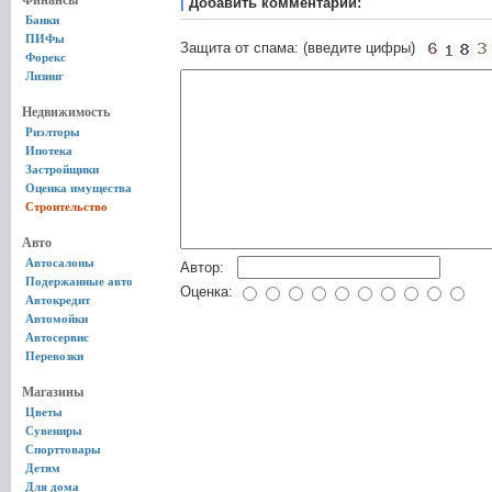
Финансы
|
Добавить комментарий:
Банки
ПИФы
Защита от спама: (введите цифры)
Форекс
Лизинг
Недвижимость
Риэлторы
Ипотека
Застройщики
Оценка имущества
Строительство
Авто
Автосалоны
Автор:
Подержанные авто
Оценка:
Автокредит
Автомойки
Автосервис
Перевозки
Магазины
Цветы
Сувениры
Спорттовары
Детям
Для дома