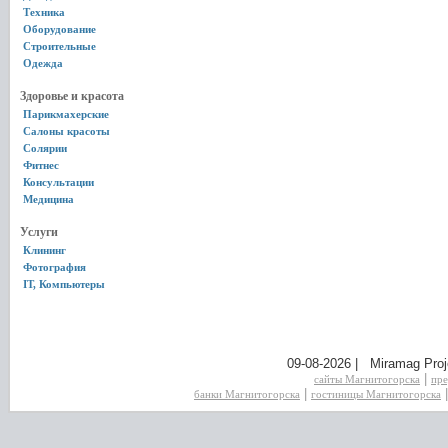
Техника
Оборудование
Строительные
Одежда
Здоровье и красота
Парикмахерские
Салоны красоты
Солярии
Фитнес
Консультации
Медицина
Услуги
Клининг
Фотография
IT, Компьютеры
09-08-2026 | Miramag Proj
|
сайты Магнитогорска
пре
|
банки Магнитогорска
гостиницы Магнитогорска