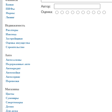
Финансы
Банки
Автор:
ПИФы
Оценка:
Форекс
Лизинг
Недвижимость
Риэлторы
Ипотека
Застройщики
Оценка имущества
Строительство
Авто
Автосалоны
Подержанные авто
Автокредит
Автомойки
Автосервис
Перевозки
Магазины
Цветы
Сувениры
Спорттовары
Детям
Для дома