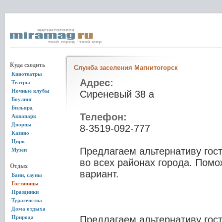
Куда сходить
Служба заселения Магнитогорск
Кинотеатры
Адрес:
Театры
Ночные клубы
Сиреневый 38 а
Боулинг
Бильярд
Телефон:
Аквапарк
Дворцы
8-3519-092-777
Казино
Цирк
Предлагаем альтернативу гос
Музеи
во всех районах города. Пом
Отдых
вариант.
Бани, сауны
Гостиницы
Праздники
Турагенства
Дома отдыха
Природа
Предлагаем альтернативу гос